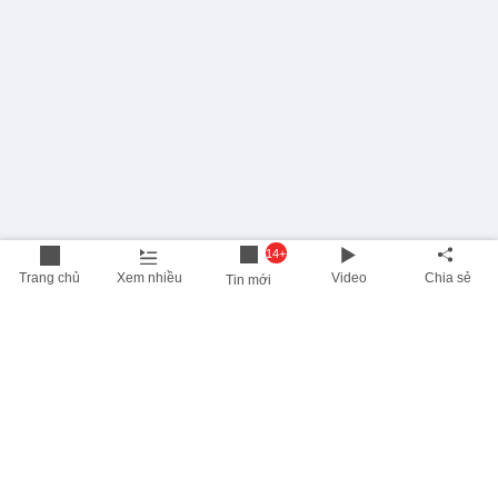
14+
Trang chủ
Xem nhiều
Video
Chia sẻ
Tin mới