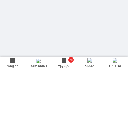
19+
Trang chủ
Xem nhiều
Video
Chia sẻ
Tin mới