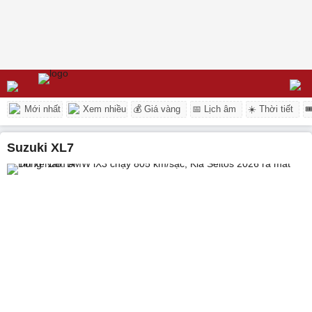
Mới nhất
Xem nhiều
💰 Giá vàng
📅 Lịch âm
☀️ Thời tiết

Suzuki XL7