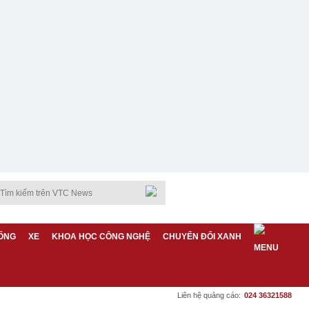
ỐNG
XE
KHOA HỌC CÔNG NGHỆ
CHUYỂN ĐỔI XANH
Liên hệ quảng cáo:
024 36321588