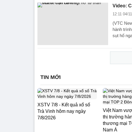
Video: C
12:11 04/1
(VTC News
hành trìn
sụt hố ng
TIN MỚI
XSTV 7/8 - Kết quả xổ số
Việt Nam vượt
Trà Vinh hôm nay ngày
thị trường hà
7/8/2026
thương mại 
Nam Á