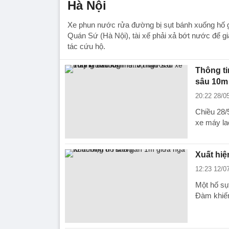
Hà Nội
Xe phun nước rửa đường bị sụt bánh xuống hố g
Quán Sứ (Hà Nội), tài xế phải xả bớt nước để gi
tác cứu hộ.
Thông ti
sâu 10m
20:22 28/0
Chiều 28/
xe máy la
Xuất hiệ
12:23 12/0
Một hố sụ
Đàm khiến