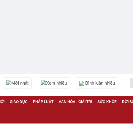
Mới nhất
Xem nhiều
Bình luận nhiều
IỚI
GIÁO DỤC
PHÁP LUẬT
VĂN HÓA - GIẢI TRÍ
SỨC KHỎE
ĐỜI S