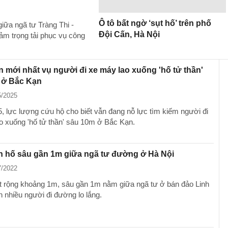
Ô tô bất ngờ ‘sụt hố’ trên phố
iữa ngã tư Tràng Thi -
Đội Cấn, Hà Nội
ảm trọng tải phục vụ công
n mới nhất vụ người đi xe máy lao xuống 'hố tử thần'
 ở Bắc Kạn
5/2025
5, lực lượng cứu hộ cho biết vẫn đang nỗ lực tìm kiếm người đi
o xuống 'hố tử thần' sâu 10m ở Bắc Kạn.
n hố sâu gần 1m giữa ngã tư đường ở Hà Nội
7/2022
t rộng khoảng 1m, sâu gần 1m nằm giữa ngã tư ở bán đảo Linh
 nhiều người đi đường lo lắng.