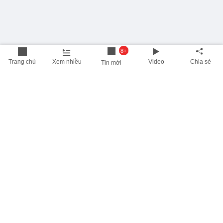
8+
Trang chủ
Xem nhiều
Video
Chia sẻ
Tin mới
THÔNG TIN HỮU ÍCH
Cập nhật nhanh các thông tin được quan tâm mỗi ngày