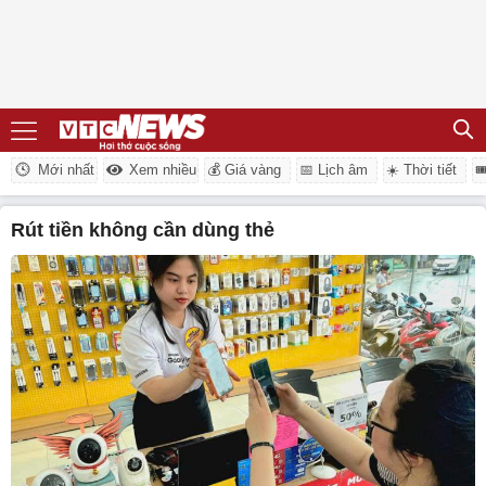
Mới nhất
Xem nhiều
💰 Giá vàng
📅 Lịch âm
☀️ Thời tiết

rút tiền không cần dùng thẻ