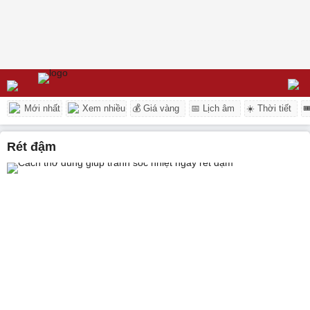
Mới nhất
Xem nhiều
💰 Giá vàng
📅 Lịch âm
☀️ Thời tiết

rét đậm