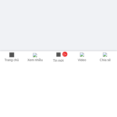
2+
Trang chủ
Xem nhiều
Video
Chia sẻ
Tin mới