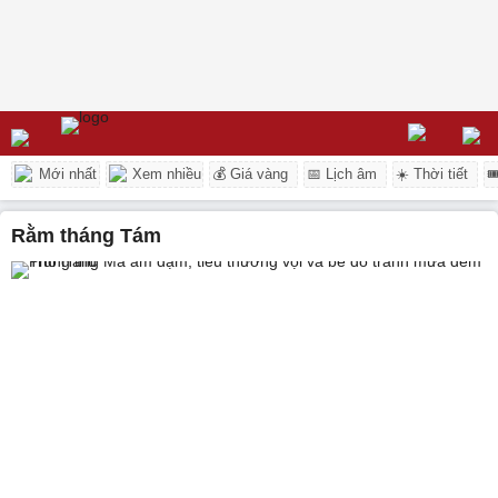
Mới nhất
Xem nhiều
💰 Giá vàng
📅 Lịch âm
☀️ Thời tiết

rằm tháng Tám