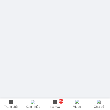
15+
Trang chủ
Xem nhiều
Video
Chia sẻ
Tin mới