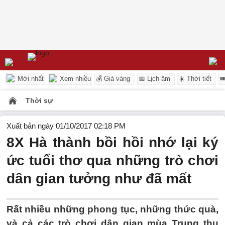
Mới nhất
Xem nhiều
💰 Giá vàng
📅 Lịch âm
☀️ Thời tiết

Thời sự
Xuất bản ngày 01/10/2017 02:18 PM
8X Hà thành bồi hồi nhớ lại ký
ức tuổi thơ qua những trò chơi
dân gian tưởng như đã mất
Rất nhiều những phong tục, những thức quà,
và cả các trò chơi dân gian mùa Trung thu