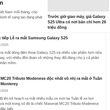
am
Việt Nam mỗi tháng, cho
Trước giờ giao máy, giá Galaxy
 kinh tế sáng tạo đang phát
S25 Ultra có nơi bán chỉ hơn 26
triệu đồng
 tiếp Lễ ra mắt Samsung Galaxy S25
1/2025
a mắt dòng điện thoại Galaxy S25 và nhiều sản phẩm hơn nữa
ay, với nhiều đồn đoán về những thay đổi đáng chú ý cả phần
 phần mềm.
 MC20 Tributo Modenese độc nhất vô nhị ra mắt ở Tuần
i Monterey
8/2024
đã lên kế hoạch ra mắt nhiều mẫu xe mới tại Tuần lễ xe hơi
và một trong số đó là chiếc Maserati MC20 Tributo Modenese
đặc biệt.