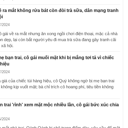
ề ra mắt không rửa bát còn đòi trà sữa, dân mạng tranh
ội
7/2024
 gái về ra mắt nhưng ăn xong ngồi chơi điện thoại, mặc cả nhà
ọn dẹp, lại còn bắt người yêu đi mua trà sữa đang gây tranh cãi
 xã hội.
ẹ bạn trai, cô gái muối mặt khi bị mắng tơi tả vì chiếc
 hiệu
7/2024
 giá của chiếc túi hàng hiệu, cô Quý không ngờ bị mẹ bạn trai
hông kịp vuốt mặt; bà chỉ trích cô hoang phí, tiêu tiền không
n trai 'rình' xem mặt mộc nhiều lần, cô gái bức xúc chia
5/2024
a mắt nhà trai, Oánh Oánh bị chê trang điểm dày, yêu cầu để mặt