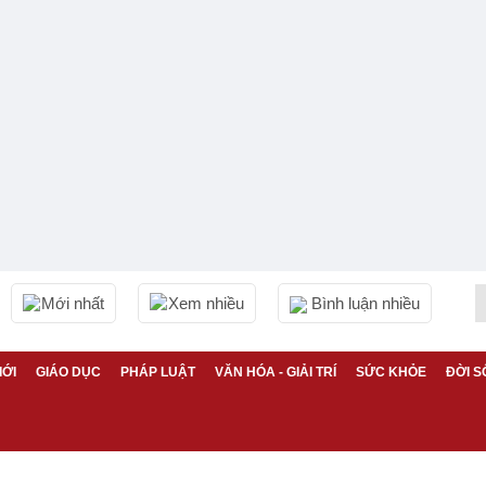
Mới nhất
Xem nhiều
Bình luận nhiều
IỚI
GIÁO DỤC
PHÁP LUẬT
VĂN HÓA - GIẢI TRÍ
SỨC KHỎE
ĐỜI S