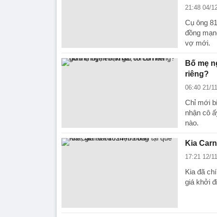
21:48 04/1
Cụ ông 81
đồng mạng
vợ mới.
Bố mẹ ng
riêng?
06:40 21/1
Chỉ mới bi
nhận cô ấy
nào.
Kia Carn
17:21 12/1
Kia đã ch
giá khởi đ