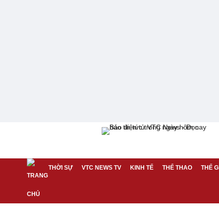
THỜI SỰ
VTC NEWS TV
KINH TẾ
THỂ THAO
THẾ G