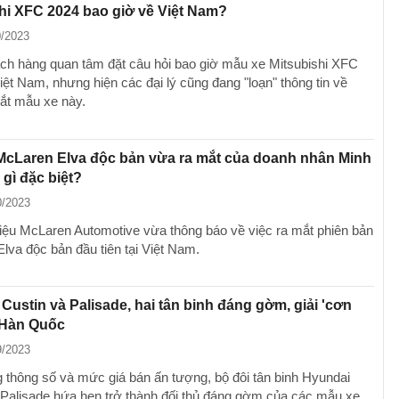
hi XFC 2024 bao giờ về Việt Nam?
0/2023
ch hàng quan tâm đặt câu hỏi bao giờ mẫu xe Mitsubishi XFC
iệt Nam, nhưng hiện các đại lý cũng đang "loạn" thông tin về
ắt mẫu xe này.
McLaren Elva độc bản vừa ra mắt của doanh nhân Minh
gì đặc biệt?
0/2023
ệu McLaren Automotive vừa thông báo về việc ra mắt phiên bản
lva độc bản đầu tiên tại Việt Nam.
Custin và Palisade, hai tân binh đáng gờm, giải 'cơn
 Hàn Quốc
9/2023
 thông số và mức giá bán ấn tượng, bộ đôi tân binh Hyundai
 Palisade hứa hẹn trở thành đối thủ đáng gờm của các mẫu xe