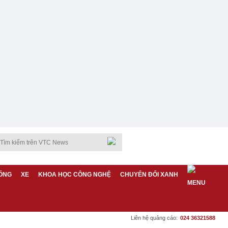
ỐNG
XE
KHOA HỌC CÔNG NGHỆ
CHUYỂN ĐỔI XANH
Liên hệ quảng cáo:
024 36321588