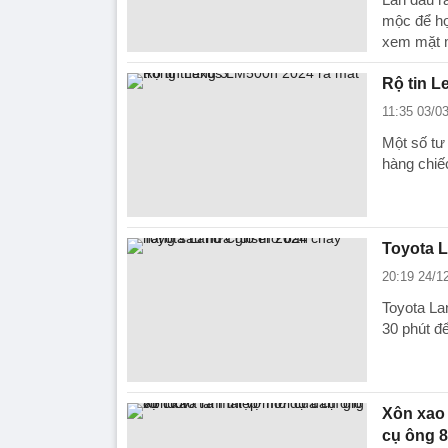
mộc để họ 
xem mặt 
Rộ tin L
11:35 03/0
Một số tư
hàng chiế
Toyota L
20:19 24/1
Toyota La
30 phút để
Xôn xao 
cụ ông 8