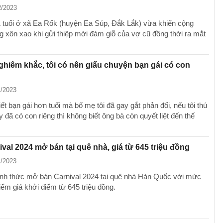
2/2023
 tuổi ở xã Ea Rốk (huyện Ea Súp, Đắk Lắk) vừa khiến cộng
 xôn xao khi gửi thiệp mời đám giỗ của vợ cũ đồng thời ra mắt
hiêm khắc, tôi có nên giấu chuyện bạn gái có con
1/2023
ết bạn gái hơn tuổi mà bố mẹ tôi đã gay gắt phản đối, nếu tôi thú
 đã có con riêng thì không biết ông bà còn quyết liệt đến thế
ival 2024 mở bán tại quê nhà, giá từ 645 triệu đồng
1/2023
ính thức mở bán Carnival 2024 tại quê nhà Hàn Quốc với mức
iểm giá khởi điểm từ 645 triệu đồng.