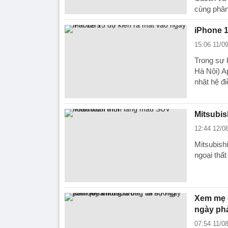
cùng phân
iPhone 1
15:06 11/0
Trong sự 
Hà Nội) A
nhật hệ đ
Mitsubis
12:44 12/0
Mitsubish
ngoại thấ
Xem mẹ c
ngày phả
07:54 11/0