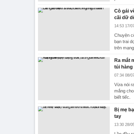
Cô gái v
cãi dữ d
14:53 17/0
Chuyện cô
bạn trai d
trên mạng
Ra mắt m
túi hàng
07:34 08/0
Vừa nói ra
mắng cho k
biết tiếc.
Bị mẹ bạ
tay
13:30 28/0
Lần đầu r