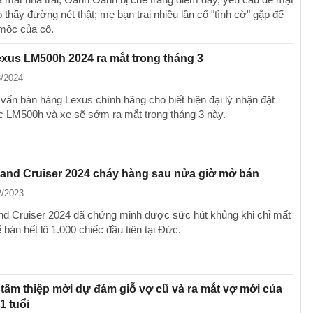
thấy đường nét thật; mẹ bạn trai nhiều lần cố "tình cờ" gặp để
mộc của cô.
exus LM500h 2024 ra mắt trong tháng 3
3/2024
 vấn bán hàng Lexus chính hãng cho biết hiện đại lý nhận đặt
c LM500h và xe sẽ sớm ra mắt trong tháng 3 này.
and Cruiser 2024 cháy hàng sau nửa giờ mở bán
2/2023
nd Cruiser 2024 đã chứng minh được sức hút khủng khi chỉ mất
 bán hết lô 1.000 chiếc đầu tiên tại Đức.
tấm thiệp mời dự đám giỗ vợ cũ và ra mắt vợ mới của
1 tuổi