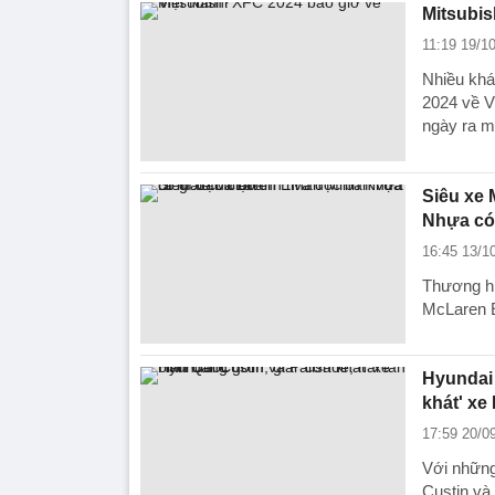
Mitsubis
11:19 19/1
Nhiều khá
2024 về V
ngày ra m
Siêu xe 
Nhựa có 
16:45 13/1
Thương hi
McLaren E
Hyundai 
khát' xe
17:59 20/0
Với những
Custin và