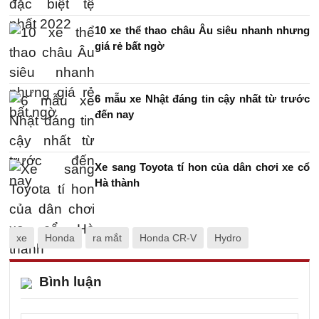
10 xe thể thao châu Âu siêu nhanh nhưng
giá rẻ bất ngờ
6 mẫu xe Nhật đáng tin cậy nhất từ trước
đến nay
Xe sang Toyota tí hon của dân chơi xe cổ
Hà thành
xe
Honda
ra mắt
Honda CR-V
Hydro
Bình luận