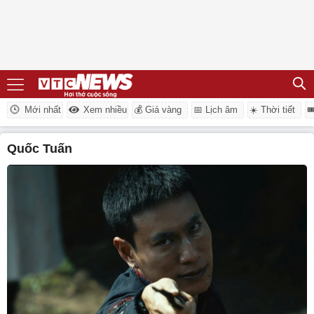
Mới nhất
Xem nhiều
💰 Giá vàng
📅 Lịch âm
☀️ Thời tiết

Quốc Tuấn