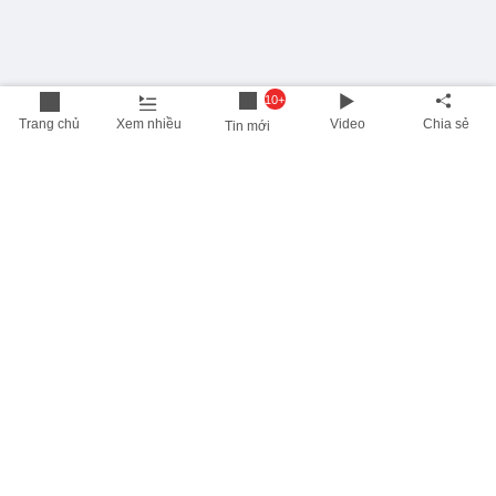
10+
Trang chủ
Xem nhiều
Video
Chia sẻ
Tin mới
THÔNG TIN HỮU ÍCH
Cập nhật nhanh các thông tin được quan tâm mỗi ngày