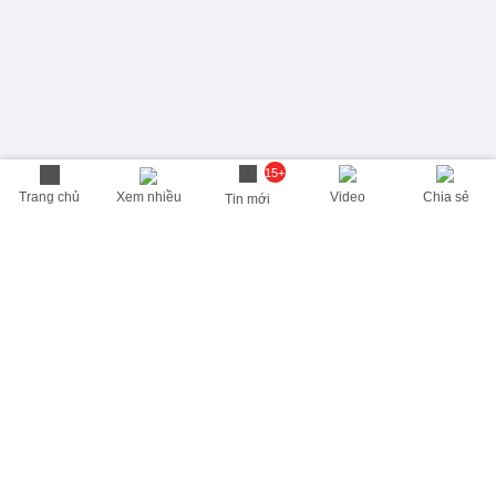
15+
Trang chủ
Xem nhiều
Video
Chia sẻ
Tin mới