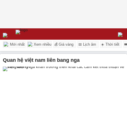
Mới nhất
Xem nhiều
💰 Giá vàng
📅 Lịch âm
☀️ Thời tiết

quan hệ việt nam liên bang nga