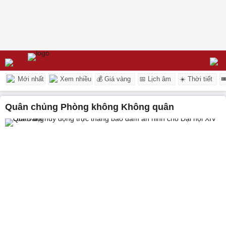
Mới nhất
Xem nhiều
💰 Giá vàng
📅 Lịch âm
☀️ Thời tiết

Quân chủng Phòng không Không quân