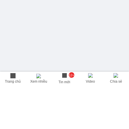
12+
Trang chủ
Xem nhiều
Video
Chia sẻ
Tin mới