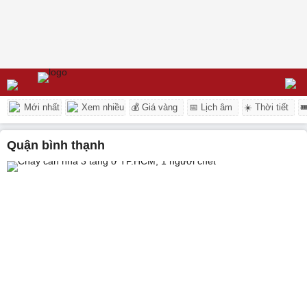
Mới nhất
Xem nhiều
💰 Giá vàng
📅 Lịch âm
☀️ Thời tiết

quận bình thạnh