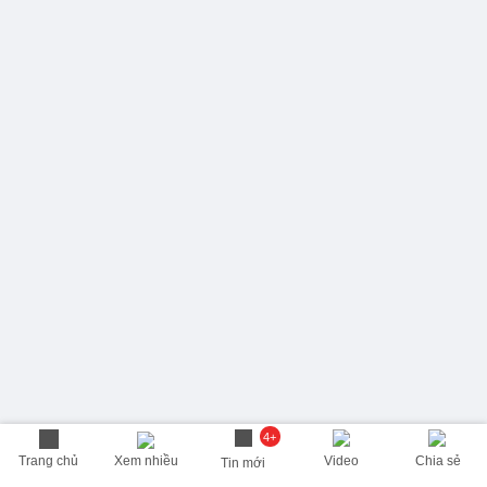
4+
Trang chủ
Xem nhiều
Video
Chia sẻ
Tin mới