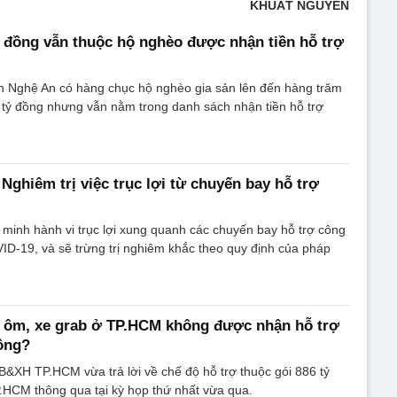
KHUẤT NGUYÊN
 đồng vẫn thuộc hộ nghèo được nhận tiền hỗ trợ
nh Nghệ An có hàng chục hộ nghèo gia sản lên đến hàng trăm
n tỷ đồng nhưng vẫn nằm trong danh sách nhận tiền hỗ trợ
Nghiêm trị việc trục lợi từ chuyến bay hỗ trợ
minh hành vi trục lợi xung quanh các chuyến bay hỗ trợ công
ID-19, và sẽ trừng trị nghiêm khắc theo quy định của pháp
xe ôm, xe grab ở TP.HCM không được nhận hỗ trợ
đồng?
&XH TP.HCM vừa trả lời về chế độ hỗ trợ thuộc gói 886 tỷ
CM thông qua tại kỳ họp thứ nhất vừa qua.