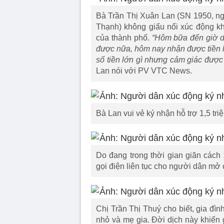
Bà Trần Thị Xuân Lan (SN 1950, n
Thạnh) không giấu nổi xúc động khi
của thành phố.
“Hôm bữa đến giờ d
được nữa, hôm nay nhận được tiền h
số tiền lớn gì nhưng cảm giác được
Lan nói với PV VTC News.
Bà Lan vui vẻ ký nhận hỗ trợ 1,5 t
Do đang trong thời gian giãn cách
gọi điện liên tục cho người dân mở c
Chị Trần Thị Thuý cho biết, gia đì
nhỏ và mẹ gia. Đời dịch này khiến g