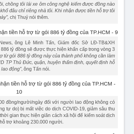
i,
chồng tôi lái xe ôm công nghệ kiếm được đồng nào
hổ đâu chỉ riêng nhà tôi. Khi nhận được tiền hỗ trợ tôi
gày”,
chị Thuý nói thêm.
C News, ông Lê Minh Tấn, Giám đốc Sở LĐ-TB&XH
ợ 886 tỷ đồng sẽ được thực hiện khẩn cấp trong vòng 3
ợ từ gói 886 tỷ đồng này của thành phố không cần làm
ND TP Thủ Đức, quận, huyện thẩm định, quyết định hỗ
i lao động”
, ông Tấn nói.
00 đồng/người/ngày đối với người lao động không có
ng tự do) bị mất việc do dịch COVID-19, giảm sâu thu
hời gian thực hiện giãn cách xã hội để kiểm soát dịch
hỗ trợ khoảng 230.000 người.