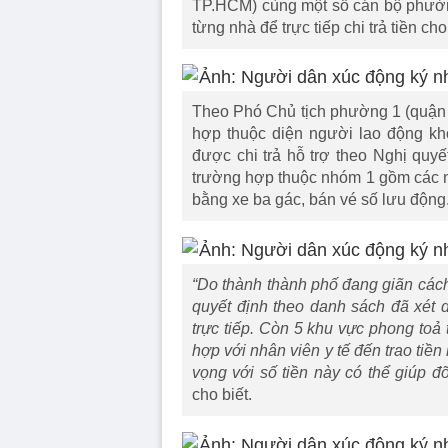
TP.HCM) cùng một số cán bộ phường
từng nhà để trực tiếp chi trả tiền 
Theo Phó Chủ tịch phường 1 (quận 
hợp thuộc diện người lao động kh
được chi trả hỗ trợ theo Nghị qu
trường hợp thuộc nhóm 1 gồm các 
bằng xe ba gác, bán vé số lưu động.
“Do thành thành phố đang giãn cách
quyết định theo danh sách đã xét d
trực tiếp. Còn 5 khu vực phong toả 
hợp với nhân viên y tế đến trao tiề
vọng với số tiền này có thể giúp 
cho biết.