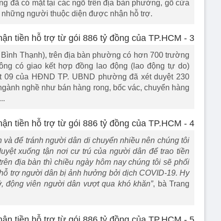
 đã có mặt tại các ngõ trên địa bàn phường, gõ cửa
cho những người thuộc diện được nhận hỗ trợ.
Bình Thạnh), trên địa bàn phường có hơn 700 trường
ông có giao kết hợp đồng lao động (lao động tự do)
yết 09 của HĐND TP. UBND phường đã xét duyệt 230
ngành nghề như bán hàng rong, bốc vác, chuyển hàng
..
 và để tránh người dân di chuyển nhiều nên chúng tôi
uyệt xuống tận nơi cư trú của người dân để trao tiền
trên địa bàn thì chiều ngày hôm nay chúng tôi sẽ phối
n hỗ trợ người dân bị ảnh hưởng bởi dịch COVID-19. Hy
đỡ, động viên người dân vượt qua khó khăn”
, bà Trang