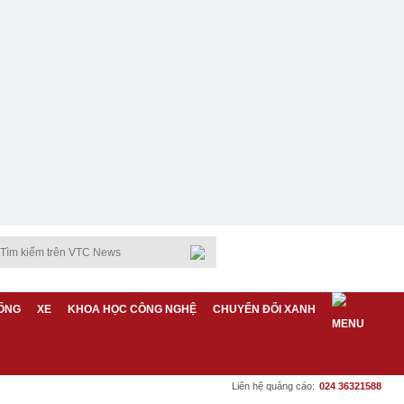
ỐNG
XE
KHOA HỌC CÔNG NGHỆ
CHUYỂN ĐỔI XANH
Liên hệ quảng cáo:
024 36321588