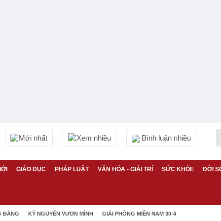
Mới nhất
Xem nhiều
Bình luận nhiều
IỚI
GIÁO DỤC
PHÁP LUẬT
VĂN HÓA - GIẢI TRÍ
SỨC KHỎE
ĐỜI S
G ĐẢNG
KỶ NGUYÊN VƯƠN MÌNH
GIẢI PHÓNG MIỀN NAM 30-4