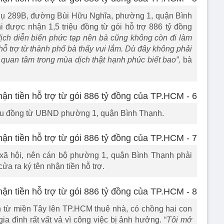
gụ 289B, đường Bùi Hữu Nghĩa, phường 1, quận Bình
 được nhận 1,5 triệu đồng từ gói hỗ trợ 886 tỷ đồng
ịch diễn biến phức tạp nên bà cũng không còn đi làm
ỗ trợ từ thành phố bà thấy vui lắm. Dù đây không phải
 quan tâm trong mùa dịch thật hạnh phúc biết bao”,
bà
riệu đồng từ UBND phường 1, quận Bình Thạnh.
 xã hội, nên cán bộ phường 1, quận Bình Thạnh phải
ửa ra ký tên nhận tiền hỗ trợ.
nh từ miền Tây lên TP.HCM thuê nhà, có chồng hai con
ia đình rất vất vả vì công việc bị ảnh hưởng. “
Tôi mở