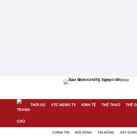
THỜI SỰ
VTC NEWS TV
KINH TẾ
THỂ THAO
THẾ G
CHÍNH TRỊ
ĐỜI SỐNG
TIN NÓNG
XÂY DỰN