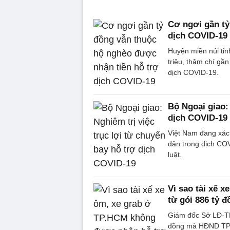
Cơ ngơi gần tỷ
dịch COVID-19
Huyện miền núi tỉ
triệu, thậm chí gầ
dịch COVID-19.
Bộ Ngoại giao: 
dịch COVID-19
Việt Nam đang xác 
dân trong dịch COV
luật.
Vì sao tài xế 
từ gói 886 tỷ 
Giám đốc Sở LĐ-TB
đồng mà HĐND TP.H