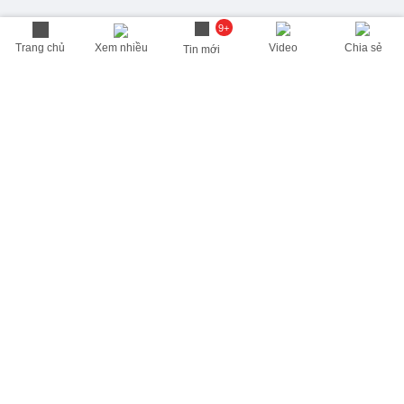
9+
Trang chủ
Xem nhiều
Video
Chia sẻ
Tin mới
THÔNG TIN HỮU ÍCH
Cập nhật nhanh các thông tin được quan tâm mỗi ngày
Lịch âm hôm nay