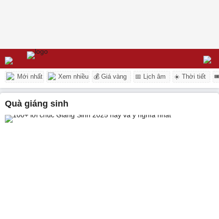
Mới nhất
Xem nhiều
💰 Giá vàng
📅 Lịch âm
☀️ Thời tiết

quà giáng sinh