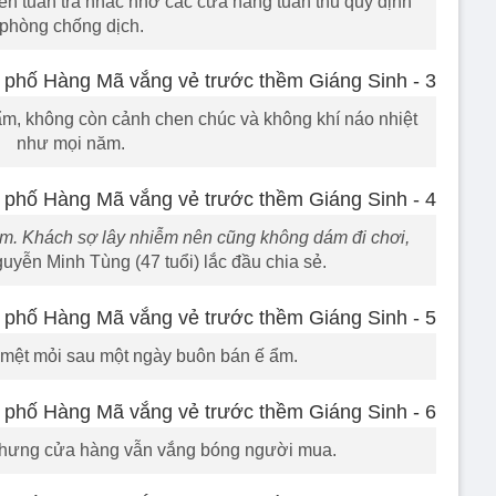
 tuần tra nhắc nhở các cửa hàng tuân thủ quy định
phòng chống dịch.
 ẩm, không còn cảnh chen chúc và không khí náo nhiệt
như mọi năm.
m. Khách sợ lây nhiễm nên cũng không dám đi chơi,
yễn Minh Tùng (47 tuổi) lắc đầu chia sẻ.
 mệt mỏi sau một ngày buôn bán ế ẩm.
nhưng cửa hàng vẫn vắng bóng người mua.