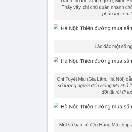
Tranh thủ lúc vắng người, Minh A
Thấy vậy, chị chủ quán nhanh c
phức tạp, em l
Lác đác một số ng
Chị Tuyết Mai (Gia Lâm, Hà Nội) dẫ
số lượng người đến Hàng Mã khá ít
đôi tất rồi đi 
Một số bạn trẻ đến Hàng Mã chụp 