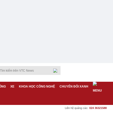
ỐNG
XE
KHOA HỌC CÔNG NGHỆ
CHUYỂN ĐỔI XANH
Liên hệ quảng cáo:
024 36321588