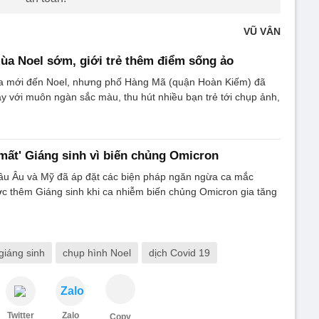
VŨ VÂN
a Noel sớm, giới trẻ thêm điểm sống ảo
a mới đến Noel, nhưng phố Hàng Mã (quận Hoàn Kiếm) đã
ẫy với muôn ngàn sắc màu, thu hút nhiều bạn trẻ tới chụp ảnh,
'mất' Giáng sinh vì biến chủng Omicron
hâu Âu và Mỹ đã áp đặt các biện pháp ngăn ngừa ca mắc
c thêm Giáng sinh khi ca nhiễm biến chủng Omicron gia tăng
giáng sinh
chụp hình Noel
dịch Covid 19
Zalo
Twitter
Zalo
Copy