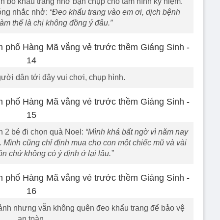
nh bỏ khẩu trang nhờ bạn chụp cho tấm hình kỷ niệm.
hóng nhắc nhở:
“Đeo khẩu trang vào em ơi, dịch bệnh
àm thế là chị không đồng ý đâu.”
ười dân tới đây vui chơi, chụp hình.
n 2 bé đi chọn quà Noel:
“Mình khá bất ngờ vì năm nay
. Mình cũng chỉ định mua cho con một chiếc mũ và vài
luôn chứ không có ý định ở lại lâu.”
ảnh nhưng vẫn không quên đeo khẩu trang để bảo vệ
an toàn.