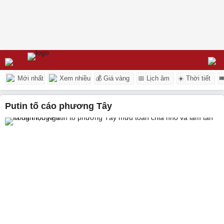
Mới nhất
Xem nhiều
💰 Giá vàng
📅 Lịch âm
☀️ Thời tiết

Putin tố cáo phương Tây