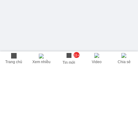
11+
Trang chủ
Xem nhiều
Video
Chia sẻ
Tin mới