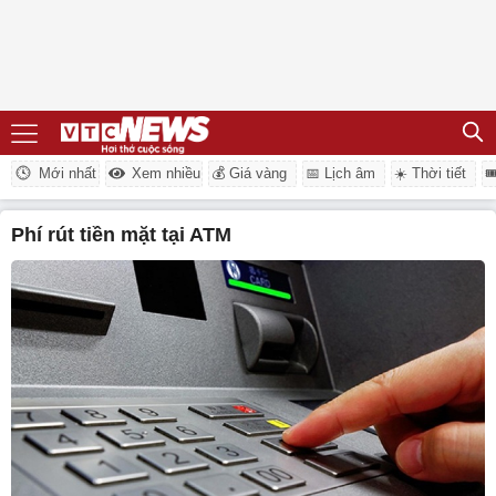
Mới nhất
Xem nhiều
💰 Giá vàng
📅 Lịch âm
☀️ Thời tiết

phí rút tiền mặt tại ATM