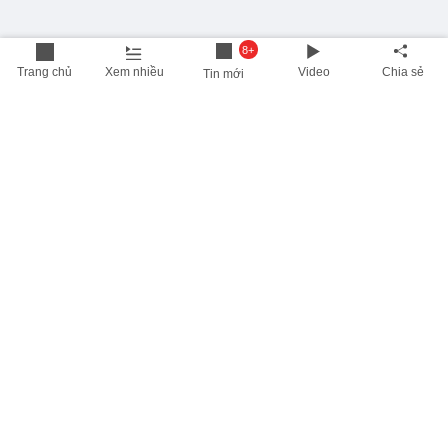
8+
Trang chủ
Xem nhiều
Video
Chia sẻ
Tin mới
THÔNG TIN HỮU ÍCH
Cập nhật nhanh các thông tin được quan tâm mỗi ngày
Lịch âm hôm nay