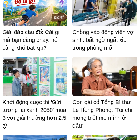
Giải đáp câu đố: Cái gì
Chồng vào động viên vợ
mà bạn càng chạy, nó
sinh, bất ngờ ngất xỉu
càng khó bắt kịp?
trong phòng mổ
Khởi động cuộc thi 'Gửi
Con gái cố Tổng Bí thư
tương lai xanh 2050' mùa
Lê Hồng Phong: 'Tôi chỉ
3 với giải thưởng hơn 2,5
mong biết mẹ mình ở
tỷ
đâu'