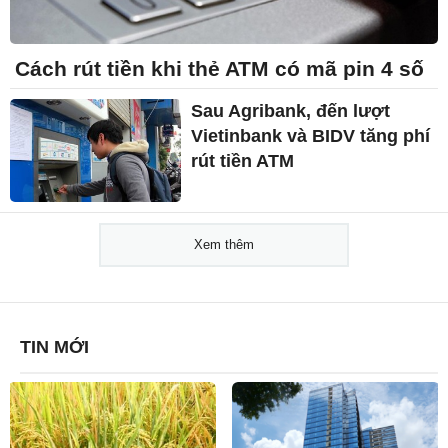
Cách rút tiền khi thẻ ATM có mã pin 4 số
Sau Agribank, đến lượt
Vietinbank và BIDV tăng phí
rút tiền ATM
Xem thêm
TIN MỚI