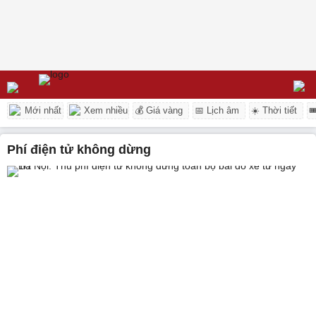
Mới nhất
Xem nhiều
💰 Giá vàng
📅 Lịch âm
☀️ Thời tiết

phí điện tử không dừng