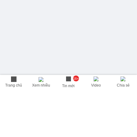
16+
Trang chủ
Xem nhiều
Video
Chia sẻ
Tin mới