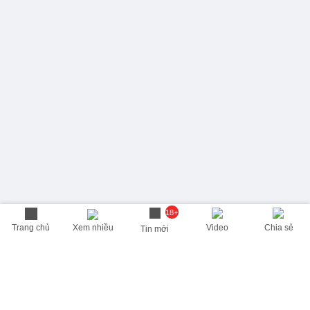
18+
Trang chủ
Xem nhiều
Video
Chia sẻ
Tin mới