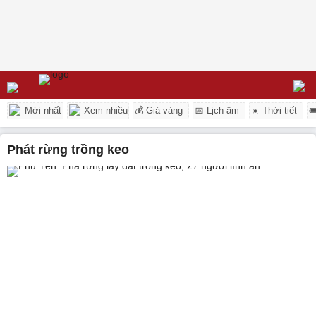
Mới nhất
Xem nhiều
💰 Giá vàng
📅 Lịch âm
☀️ Thời tiết

phát rừng trồng keo