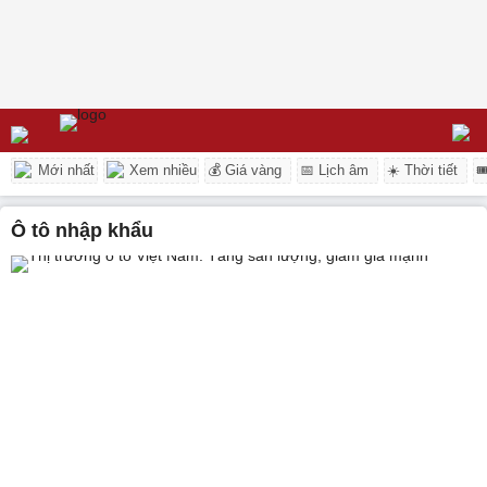
Mới nhất
Xem nhiều
💰 Giá vàng
📅 Lịch âm
☀️ Thời tiết

ô tô nhập khẩu