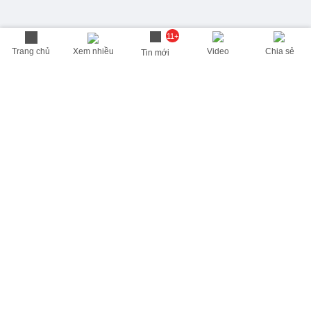
11+
Trang chủ
Xem nhiều
Video
Chia sẻ
Tin mới
THÔNG TIN HỮU ÍCH
Cập nhật nhanh các thông tin được quan tâm mỗi ngày
Lịch âm hôm nay