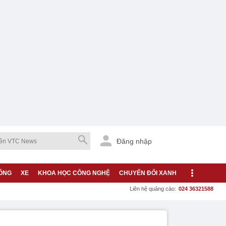
Đăng nhập
ỐNG
XE
KHOA HỌC CÔNG NGHỆ
CHUYỂN ĐỔI XANH
Liên hệ quảng cáo:
024 36321588