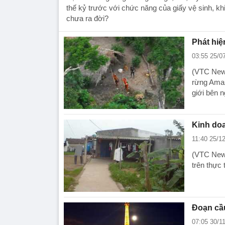
thế kỷ trước với chức năng của giấy vệ sinh, kh
chưa ra đời?
Phát hiệ
03:55 25/0
(VTC News
rừng Amaz
giới bên n
Kinh do
11:40 25/1
(VTC News
trên thực 
Đoạn cầu
07:05 30/1