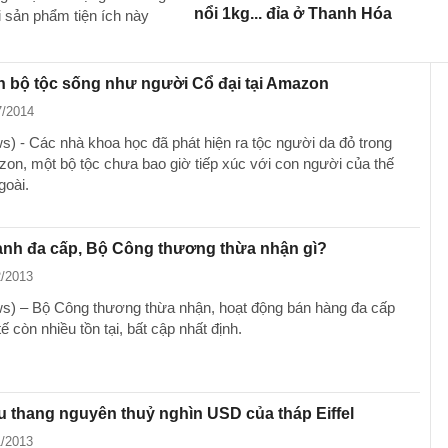
nổi 1kg... đỉa ở Thanh Hóa
i sản phẩm tiện ích này
n bộ tộc sống như người Cổ đại tại Amazon
7/2014
) - Các nhà khoa học đã phát hiện ra tộc người da đỏ trong
on, một bộ tộc chưa bao giờ tiếp xúc với con người của thế
goài.
anh đa cấp, Bộ Công thương thừa nhận gì?
2/2013
) – Bộ Công thương thừa nhận, hoạt động bán hàng đa cấp
tế còn nhiều tồn tại, bất cập nhất định.
 thang nguyên thuỷ nghìn USD của tháp Eiffel
1/2013