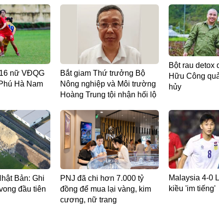
Bột rau detox 
 U16 nữ VĐQG
Bắt giam Thứ trưởng Bộ
Hữu Công quản
 Phú Hà Nam
Nông nghiệp và Môi trường
hủy
Hoàng Trung tội nhận hối lộ
Malaysia 4-0 L
Nhật Bản: Ghi
PNJ đã chi hơn 7.000 tỷ
kiều 'im tiếng'
vong đầu tiên
đồng để mua lại vàng, kim
cương, nữ trang