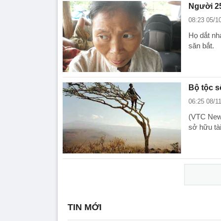
Người 25
08:23 05/1
Họ dắt nh
săn bắt.
Bộ tộc 
06:25 08/1
(VTC News
sở hữu tà
TIN MỚI