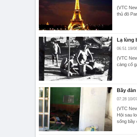
(VTC News
thủ đô Pa
Lạ lùng 
06:51 19/0
(VTC News
càng cố gắ
Bầy đàn 
07:28 10/0
(VTC News
Hội sau lo
sống bầy 