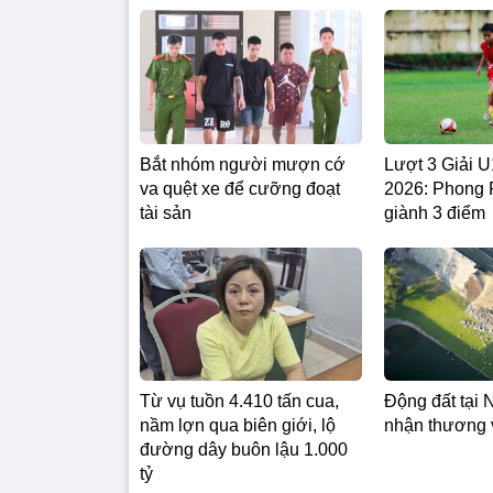
Bắt nhóm người mượn cớ
Lượt 3 Giải
va quệt xe để cưỡng đoạt
2026: Phong
tài sản
giành 3 điểm
Từ vụ tuồn 4.410 tấn cua,
Động đất tại 
nầm lợn qua biên giới, lộ
nhận thương 
đường dây buôn lậu 1.000
tỷ