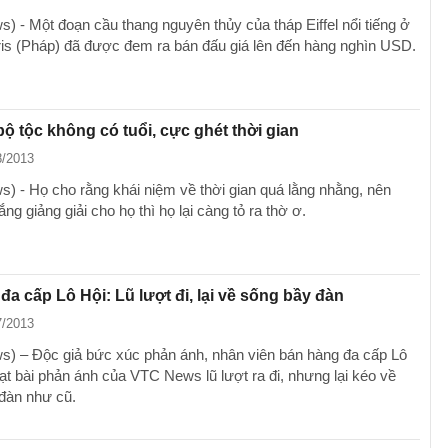
) - Một đoạn cầu thang nguyên thủy của tháp Eiffel nổi tiếng ở
ris (Pháp) đã được đem ra bán đấu giá lên đến hàng nghìn USD.
bộ tộc không có tuổi, cực ghét thời gian
8/2013
) - Họ cho rằng khái niệm về thời gian quá lằng nhằng, nên
ng giảng giải cho họ thì họ lại càng tỏ ra thờ ơ.
đa cấp Lô Hội: Lũ lượt đi, lại về sống bầy đàn
7/2013
) – Độc giả bức xúc phản ánh, nhân viên bán hàng đa cấp Lô
ạt bài phản ánh của VTC News lũ lượt ra đi, nhưng lại kéo về
đàn như cũ.