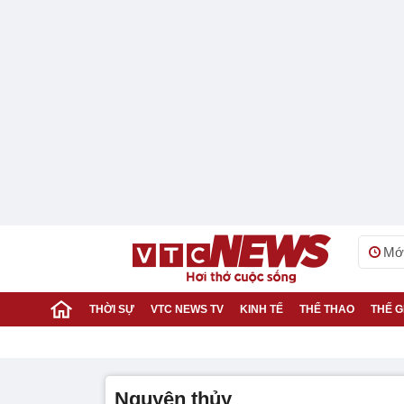
Mới
THỜI SỰ
VTC NEWS TV
KINH TẾ
THỂ THAO
THẾ G
nguyên thủy