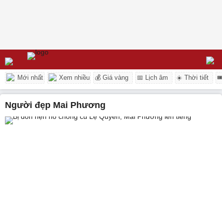
Mới nhất
Xem nhiều
💰 Giá vàng
📅 Lịch âm
☀️ Thời tiết

Người đẹp Mai Phương