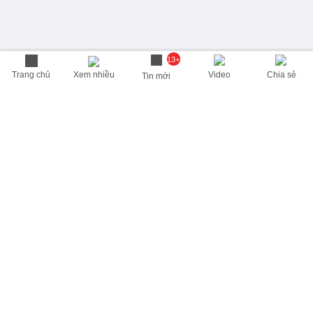
13+
Trang chủ
Xem nhiều
Video
Chia sẻ
Tin mới
THÔNG TIN HỮU ÍCH
Cập nhật nhanh các thông tin được quan tâm mỗi ngày