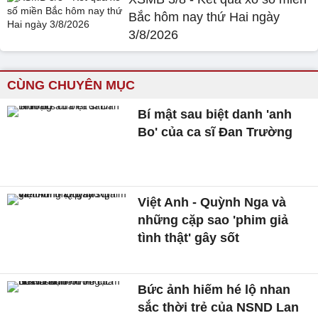
Bắc hôm nay thứ Hai ngày
3/8/2026
CÙNG CHUYÊN MỤC
Bí mật sau biệt danh 'anh
Bo' của ca sĩ Đan Trường
Việt Anh - Quỳnh Nga và
những cặp sao 'phim giả
tình thật' gây sốt
Bức ảnh hiếm hé lộ nhan
sắc thời trẻ của NSND Lan