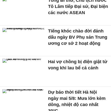
Tổng Bí thư, Chủ tịch nước
Tô Lâm tiếp Đại sứ, Đại biện
các nước ASEAN
Tiếng khóc chào đời đánh
dấu ngày BV Phụ sản Trung
ương cơ sở 2 hoạt động
Hai vợ chồng bị điện giật tử
vong khi lau bể cá cảnh
Dự báo thời tiết Hà Nội
ngày mai 5/8: Mưa lớn kèm
dông, nhiệt độ cao nhất
30°C