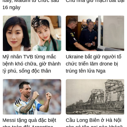
Italy, Maldini từ chức sau
Chủ nhà giữ mạch bất bại
16 ngày
Mỹ nhân TVB từng mắc
Ukraine bắt giữ người tổ
bệnh khó chữa, giờ thành
chức triển lãm drone bị
tỷ phú, sống độc thân
trúng tên lửa Nga
Messi tặng quà đặc biệt
Cầu Long Biên ở Hà Nội