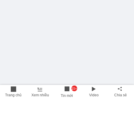
15+
Trang chủ
Xem nhiều
Video
Chia sẻ
Tin mới