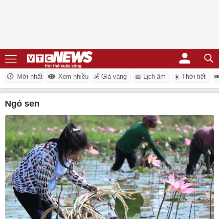
Mới nhất
Xem nhiều
💰 Giá vàng
📅 Lịch âm
☀️ Thời tiết

ngó sen