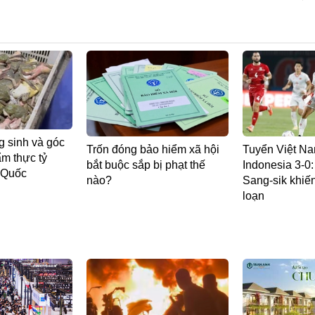
g sinh và góc
Trốn đóng bảo hiểm xã hội
Tuyển Việt Na
m thực tỷ
bắt buộc sắp bị phạt thế
Indonesia 3-0
 Quốc
nào?
Sang-sik khiến
loạn