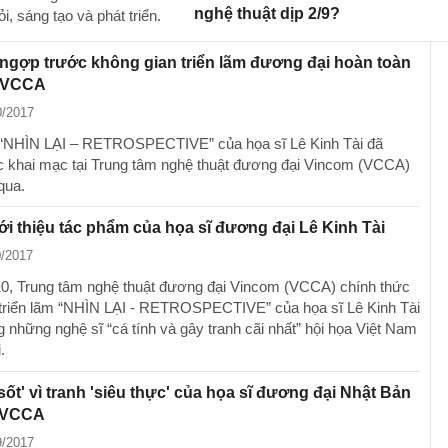
nghệ thuật dịp 2/9?
, sáng tạo và phát triển.
gợp trước không gian triển lãm đương đại hoàn toàn
 VCCA
0/2017
 “NHÌN LẠI – RETROSPECTIVE” của họa sĩ Lê Kinh Tài đã
c khai mạc tại Trung tâm nghệ thuật đương đại Vincom (VCCA)
qua.
i thiệu tác phẩm của họa sĩ đương đại Lê Kinh Tài
0/2017
0, Trung tâm nghệ thuật đương đại Vincom (VCCA) chính thức
triển lãm “NHÌN LẠI - RETROSPECTIVE” của họa sĩ Lê Kinh Tài
g những nghệ sĩ “cá tính và gây tranh cãi nhất” hội họa Việt Nam
.
 'sốt' vì tranh 'siêu thực' của họa sĩ đương đại Nhật Bản
i VCCA
9/2017