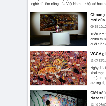
nghệ sĩ tiềm năng của Việt Nam cơ hội để học hỏi
Choáng n
mới của
09:38 19/1
Triển lãm
chính thứ
cuối tuần 
VCCA giớ
11:03 12/1
Ngày 14/1
khai mạc 
- một tron
đương đại
Giới trẻ
Naze tạ
13:40 08/0