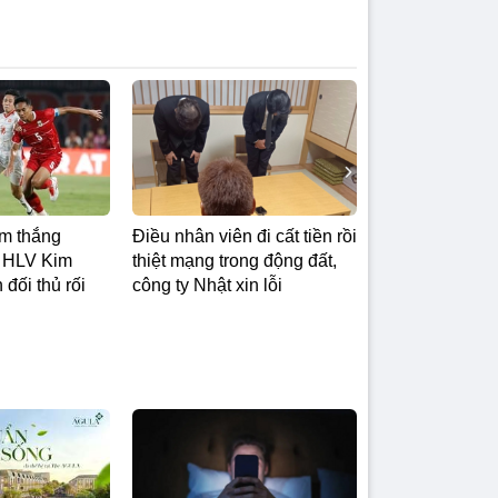
m thắng
Điều nhân viên đi cất tiền rồi
: HLV Kim
thiệt mạng trong động đất,
 đối thủ rối
công ty Nhật xin lỗi
Nghỉ hè chỉ nằm trên