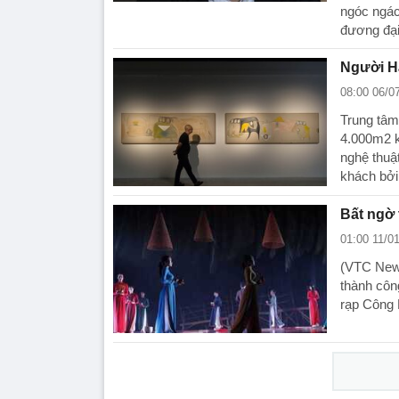
ngóc ngác
đương đại 
Người Hà
08:00 06/0
Trung tâm
4.000m2 k
nghệ thuậ
khách bởi
Bất ngờ 
01:00 11/0
(VTC News
thành côn
rạp Công