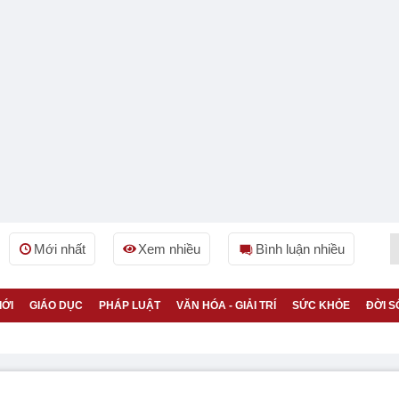
Mới nhất
Xem nhiều
Bình luận nhiều
IỚI
GIÁO DỤC
PHÁP LUẬT
VĂN HÓA - GIẢI TRÍ
SỨC KHỎE
ĐỜI S