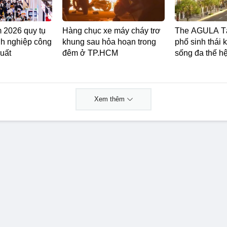
 2026 quy tụ
Hàng chục xe máy cháy trơ
The AGULA Tâ
h nghiệp công
khung sau hỏa hoạn trong
phố sinh thái 
uất
đêm ở TP.HCM
sống đa thế h
Xem thêm