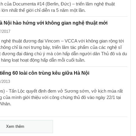
h của Documenta #14 (Berlin, Đức) – triển lãm nghệ thuật
lớn nhất thế giới chỉ diễn ra 5 năm một lần.
 Nội hào hứng với không gian nghệ thuật mới
7/2017
 nghệ thuật đương đại Vincom – VCCA với không gian rộng tới
hông chỉ là nơi trưng bày, triển lãm tác phẩm của các nghệ sĩ
t đương đại đáng chú ý mà còn hấp dẫn người dân Thủ đô và du
 hàng loạt hoạt động hấp dẫn mỗi cuối tuần.
tiếng 60 loài côn trùng kêu giữa Hà Nội
1/2013
) - Tấn Lộc quyết định đem vở Sương sớm, vở kịch múa rất
g của mình giới thiệu với công chúng thủ đô vào ngày 22/1 tại
 Nhân.
Xem thêm