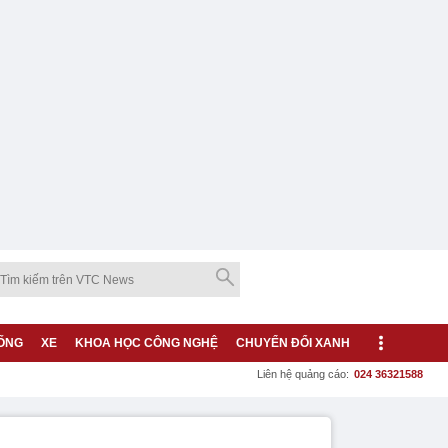
ỐNG
XE
KHOA HỌC CÔNG NGHỆ
CHUYỂN ĐỔI XANH
Liên hệ quảng cáo:
024 36321588