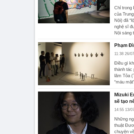
Chỉ trong
của Trung
Nội) đã “
nghệ sĩ đ
Nội sáng t
Phạm Đìn
11:38 26/0
Điều gì k
thành tác
lãm Tỏa (
“máu mặt
Mizuki E
sẽ tạo n
14:55 13/0
Những ngà
thuật Đươ
chuyện về