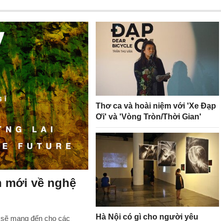
Thơ ca và hoài niệm với 'Xe Đạp
Ơi' và 'Vòng Tròn/Thời Gian'
n mới về nghệ
Hà Nội có gì cho người yêu
 sẽ mang đến cho các