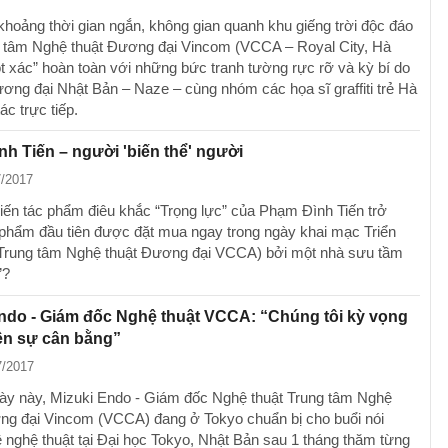
 khoảng thời gian ngắn, không gian quanh khu giếng trời độc đáo
 tâm Nghệ thuật Đương đại Vincom (VCCA – Royal City, Hà
lột xác” hoàn toàn với những bức tranh tường rực rỡ và kỳ bí do
ương đại Nhật Bản – Naze – cùng nhóm các họa sĩ graffiti trẻ Hà
ác trực tiếp.
h Tiến – người 'biến thể' người
7/2017
hiến tác phẩm điêu khắc “Trọng lực” của Phạm Đình Tiến trở
 phẩm đầu tiên được đặt mua ngay trong ngày khai mạc Triển
Trung tâm Nghệ thuật Đương đại VCCA) bởi một nhà sưu tầm
”?
ndo - Giám đốc Nghệ thuật VCCA: “Chúng tôi kỳ vọng
ên sự cân bằng”
7/2017
y này, Mizuki Endo - Giám đốc Nghệ thuật Trung tâm Nghệ
ng đại Vincom (VCCA) đang ở Tokyo chuẩn bị cho buổi nói
 nghệ thuật tại Đại học Tokyo, Nhật Bản sau 1 tháng thăm từng