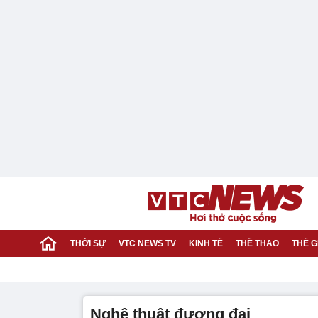
THỜI SỰ
VTC NEWS TV
KINH TẾ
THỂ THAO
THẾ G
nghệ thuật đương đại