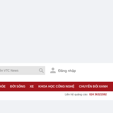
Đăng nhập
HỎE
ĐỜI SỐNG
XE
KHOA HỌC CÔNG NGHỆ
CHUYỂN ĐỔI XANH
Liên hệ quảng cáo:
024 36321592