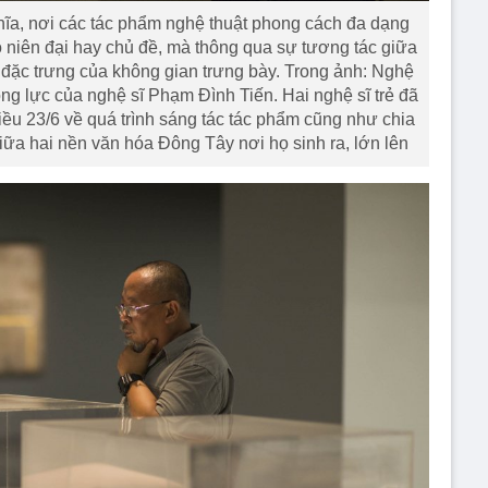
ghĩa, nơi các tác phẩm nghệ thuật phong cách đa dạng
 niên đại hay chủ đề, mà thông qua sự tương tác giữa
 đặc trưng của không gian trưng bày. Trong ảnh: Nghệ
ng lực của nghệ sĩ Phạm Đình Tiến. Hai nghệ sĩ trẻ đã
iều 23/6 về quá trình sáng tác tác phẩm cũng như chia
iữa hai nền văn hóa Đông Tây nơi họ sinh ra, lớn lên