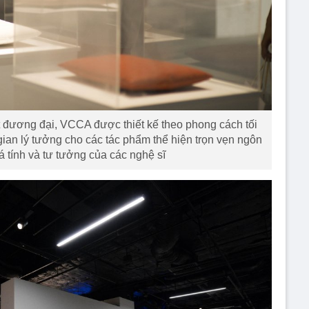
t đương đại, VCCA được thiết kế theo phong cách tối
 gian lý tưởng cho các tác phẩm thể hiện trọn vẹn ngôn
á tính và tư tưởng của các nghệ sĩ