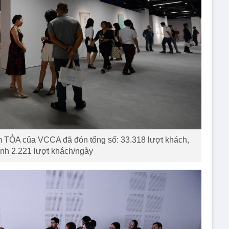
m TỎA của VCCA đã đón tổng số: 33.318 lượt khách,
ình 2.221 lượt khách/ngày