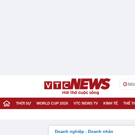
Mới
THỜI SỰ
WORLD CUP 2026
VTC NEWS TV
KINH TẾ
THỂ T
Doanh nghiệp - Doanh nhân