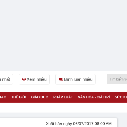
 nhất
Xem nhiều
Bình luận nhiều
HAO
THẾ GIỚI
GIÁO DỤC
PHÁP LUẬT
VĂN HÓA - GIẢI TRÍ
SỨC K
Xuất bản ngày 06/07/2017 08:00 AM