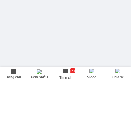
18+
Trang chủ
Xem nhiều
Video
Chia sẻ
Tin mới