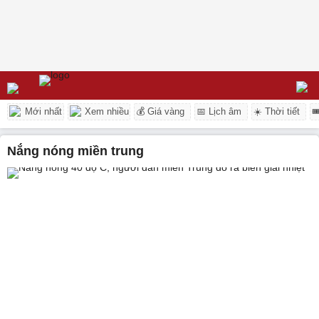
Mới nhất
Xem nhiều
💰 Giá vàng
📅 Lịch âm
☀️ Thời tiết

nắng nóng miền trung