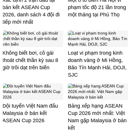
Xác định 2 trận đấu tại
Một ô tô biển Hà Nội vi
bán kết ASEAN Cup
phạm tốc độ 21 lần trong
2026, danh sách 4 đội đi
một tháng tại Phú Thọ
tiếp mới nhất
Không biết bơi, cô gái
Loạt vi phạm trong kinh
thoát chết thần kỳ sau 8
doanh vàng ở Mi Hồng,
giờ trôi dạt trên biển
Bảo Tín Mạnh Hải, DOJI,
SJC
Đội tuyển Việt Nam đấu
Bảng xếp hạng ASEAN
Malaysia ở bán kết
Cup 2026 mới nhất: Việt
ASEAN Cup 2026
Nam gặp Malaysia ở bán
kết