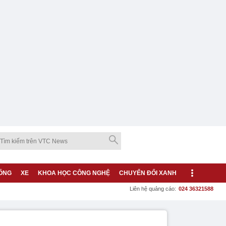
ỐNG
XE
KHOA HỌC CÔNG NGHỆ
CHUYỂN ĐỔI XANH
Liên hệ quảng cáo:
024 36321588