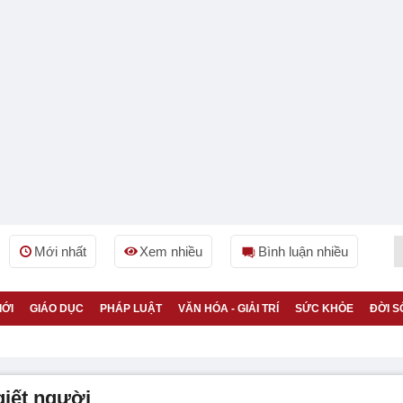
Mới nhất
Xem nhiều
Bình luận nhiều
IỚI
GIÁO DỤC
PHÁP LUẬT
VĂN HÓA - GIẢI TRÍ
SỨC KHỎE
ĐỜI S
giết người