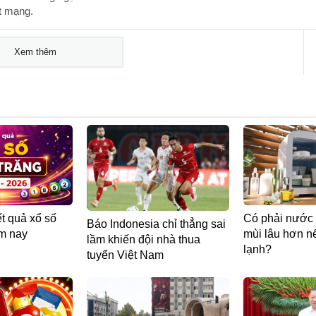
t mạng.
Xem thêm
t quả xổ số
Có phải nước 
Báo Indonesia chỉ thẳng sai
m nay
mùi lâu hơn nế
lầm khiến đội nhà thua
lạnh?
tuyển Việt Nam