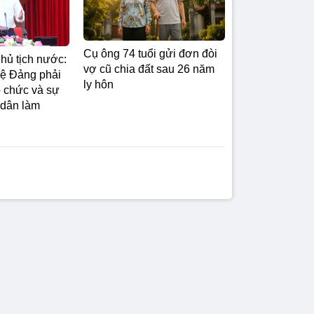
Cụ ông 74 tuổi gửi đơn đòi
hủ tịch nước:
vợ cũ chia đất sau 26 năm
lệ Đảng phải
ly hôn
ổ chức và sự
 dân làm