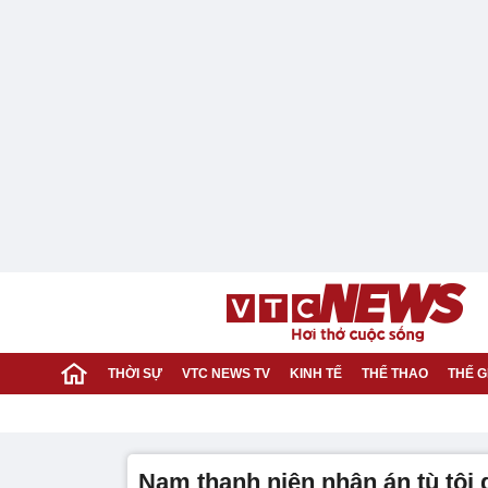
THỜI SỰ
VTC NEWS TV
KINH TẾ
THỂ THAO
THẾ G
nam thanh niên nhận án tù tội 