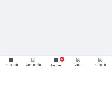
8+
Trang chủ
Xem nhiều
Video
Chia sẻ
Tin mới