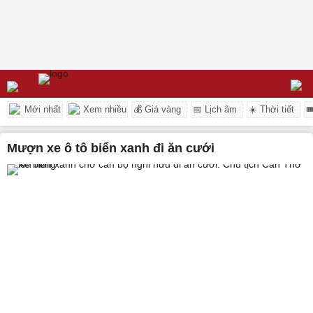
Mới nhất
Xem nhiều
💰 Giá vàng
📅 Lịch âm
☀️ Thời tiết

mượn xe ô tô biển xanh đi ăn cưới