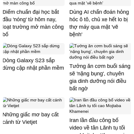
Điểm chuẩn đại học bắt
Dùng AI chẩn đoán hỏng
đầu 'nóng' từ hôm nay,
hóc ô tô, chủ xe hết lo bị
loạt trường mở màn công
thợ máy qua mặt 'vẽ
bố
bệnh'
Dòng Galaxy S23 sắp
Tưởng ăn cơm buổi sáng
dừng cập nhật phần mềm
sẽ 'nặng bụng', chuyên
gia dinh dưỡng nói điều
bất ngờ
Những giấc mơ bay cất
Iran lần đầu công bố
cánh từ Vietjet
video về tân Lãnh tụ tối