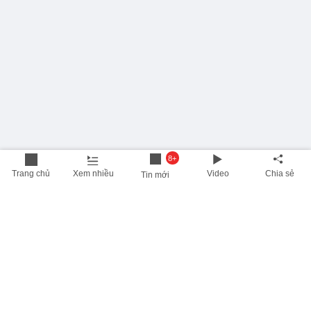
8+
Trang chủ
Xem nhiều
Video
Chia sẻ
Tin mới