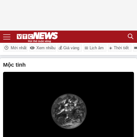
Mới nhất
Xem nhiều
💰 Giá vàng
📅 Lịch âm
☀️ Thời tiết

mộc tinh