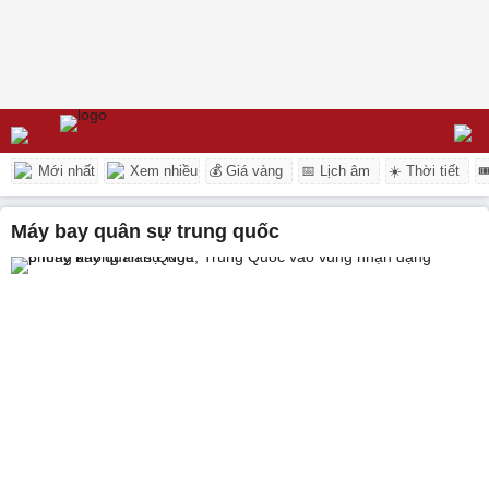
Mới nhất
Xem nhiều
💰 Giá vàng
📅 Lịch âm
☀️ Thời tiết

máy bay quân sự trung quốc