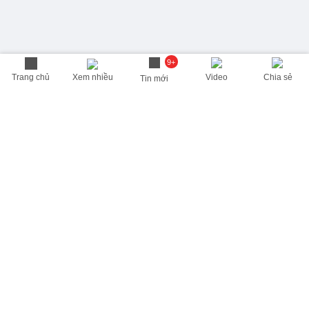
9+
Trang chủ
Xem nhiều
Video
Chia sẻ
Tin mới
THÔNG TIN HỮU ÍCH
Cập nhật nhanh các thông tin được quan tâm mỗi ngày