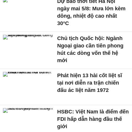
Dự báo thời tiết Hà Nội
ngày mai 5/8: Mưa lớn kèm
dông, nhiệt độ cao nhất
30°C
Chủ tịch Quốc hội: Ngành
Ngoại giao cần tiên phong
hút các dòng vốn thế hệ
mới
Phát hiện 13 hài cốt liệt sĩ
tại nơi diễn ra trận chiến
đấu ác liệt năm 1972
HSBC: Việt Nam là điểm đến
FDI hấp dẫn hàng đầu thế
giới