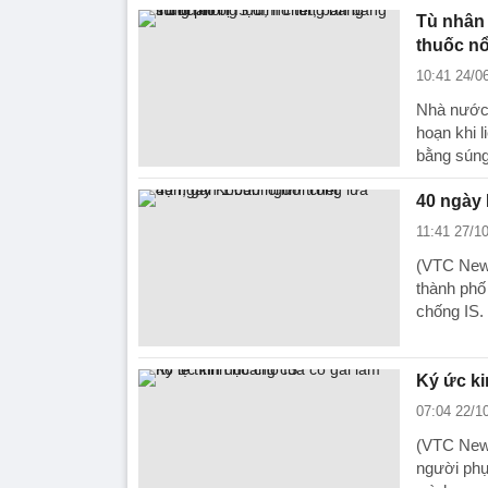
Tù nhân 
thuốc n
10:41 24/0
Nhà nước 
hoạn khi l
bằng súng
40 ngày 
11:41 27/1
(VTC News
thành phố
chống IS.
Ký ức ki
07:04 22/1
(VTC News)
người phụ 