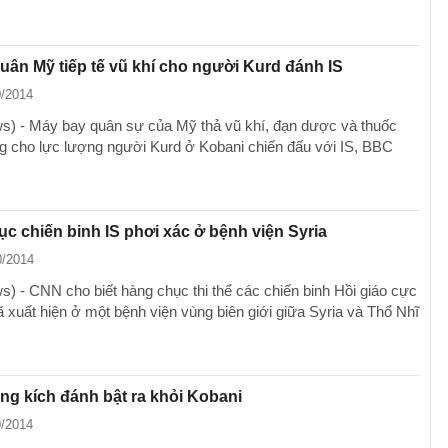
ân Mỹ tiếp tế vũ khí cho người Kurd đánh IS
0/2014
) - Máy bay quân sự của Mỹ thả vũ khí, đạn dược và thuốc
 cho lực lượng người Kurd ở Kobani chiến đấu với IS, BBC
c chiến binh IS phơi xác ở bệnh viện Syria
0/2014
) - CNN cho biết hàng chục thi thể các chiến binh Hồi giáo cực
ã xuất hiện ở một bệnh viện vùng biên giới giữa Syria và Thổ Nhĩ
ông kích đánh bật ra khỏi Kobani
0/2014