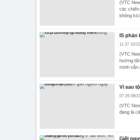
(VTC News
các chiến 
không kích
IS phản
11:37 15/1
(VTC News
hướng tấn
minh vẫn r
Vì sao t
07:29 09/1
(VTC News
đang là c
Giết ngư