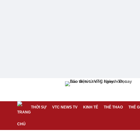
THỜI SỰ
VTC NEWS TV
KINH TẾ
THỂ THAO
THẾ G