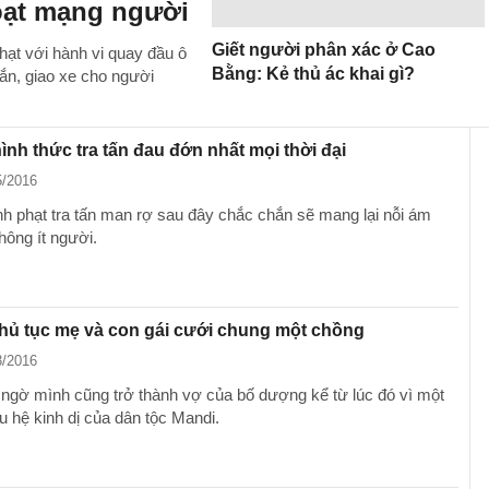
đoạt mạng người
Giết người phân xác ở Cao
phạt với hành vi quay đầu ô
Bằng: Kẻ thủ ác khai gì?
ắn, giao xe cho người
nh thức tra tấn đau đớn nhất mọi thời đại
5/2016
h phạt tra tấn man rợ sau đây chắc chắn sẽ mang lại nỗi ám
hông ít người.
hủ tục mẹ và con gái cưới chung một chồng
3/2016
ngờ mình cũng trở thành vợ của bố dượng kể từ lúc đó vì một
u hệ kinh dị của dân tộc Mandi.