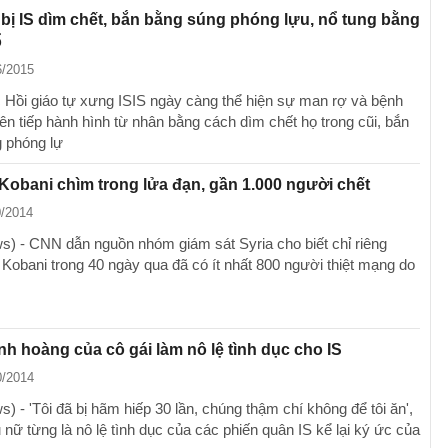
bị IS dìm chết, bắn bằng súng phóng lựu, nổ tung bằng
ổ
6/2015
Hồi giáo tự xưng ISIS ngày càng thể hiện sự man rợ và bệnh
iên tiếp hành hình từ nhân bằng cách dìm chết họ trong cũi, bắn
 phóng lự
Kobani chìm trong lửa đạn, gần 1.000 người chết
0/2014
) - CNN dẫn nguồn nhóm giám sát Syria cho biết chỉ riêng
 Kobani trong 40 ngày qua đã có ít nhất 800 người thiệt mạng do
nh hoàng của cô gái làm nô lệ tình dục cho IS
0/2014
 - 'Tôi đã bị hãm hiếp 30 lần, chúng thậm chí không để tôi ăn',
nữ từng là nô lệ tình dục của các phiến quân IS kể lại ký ức của