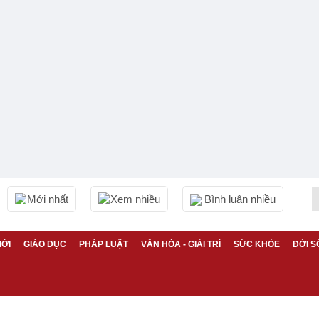
Mới nhất
Xem nhiều
Bình luận nhiều
IỚI
GIÁO DỤC
PHÁP LUẬT
VĂN HÓA - GIẢI TRÍ
SỨC KHỎE
ĐỜI S