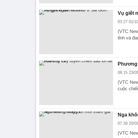
Vụ giết 
03:27 01/1
(VTC News
tỉnh và đa
Phương T
08:15 23/0
(VTC News
cuộc chiế
Nga khôn
07:39 20/0
(VTC News