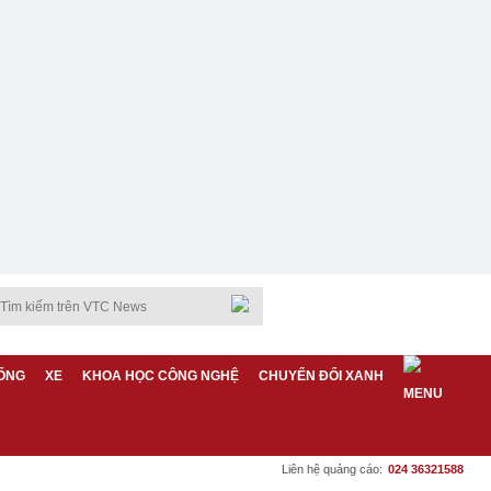
ỐNG
XE
KHOA HỌC CÔNG NGHỆ
CHUYỂN ĐỔI XANH
Liên hệ quảng cáo:
024 36321588