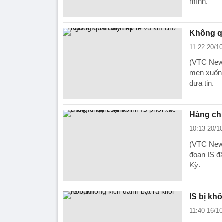
mình.
Không qu
11:22 20/1
(VTC News
men xuống
đưa tin.
Hàng chụ
10:13 20/1
(VTC News
đoan IS đ
Kỳ.
IS bị kh
11:40 16/1