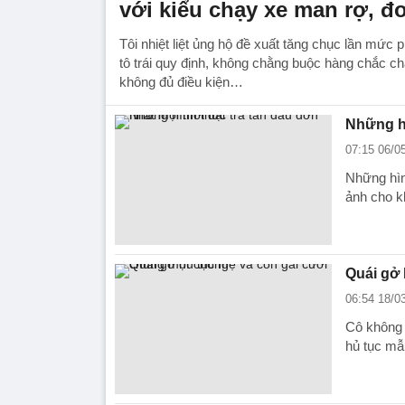
với kiểu chạy xe man rợ, 
Tôi nhiệt liệt ủng hộ đề xuất tăng chục lần mức 
tô trái quy định, không chằng buộc hàng chắc ch
không đủ điều kiện…
Những hì
07:15 06/0
Những hìn
ảnh cho k
Quái gở 
06:54 18/0
Cô không 
hủ tục mẫ