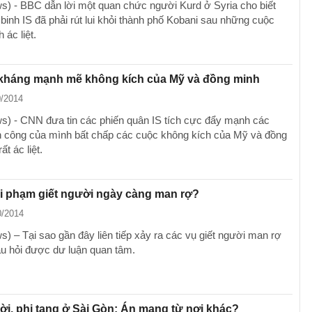
) - BBC dẫn lời một quan chức người Kurd ở Syria cho biết
binh IS đã phải rút lui khỏi thành phố Kobani sau những cuộc
 ác liệt.
 kháng mạnh mẽ không kích của Mỹ và đồng minh
0/2014
) - CNN đưa tin các phiến quân IS tích cực đẩy mạnh các
 công của mình bất chấp các cuộc không kích của Mỹ và đồng
ất ác liệt.
ội phạm giết người ngày càng man rợ?
0/2014
) – Tại sao gần đây liên tiếp xảy ra các vụ giết người man rợ
âu hỏi được dư luận quan tâm.
ời, phi tang ở Sài Gòn: Án mạng từ nơi khác?