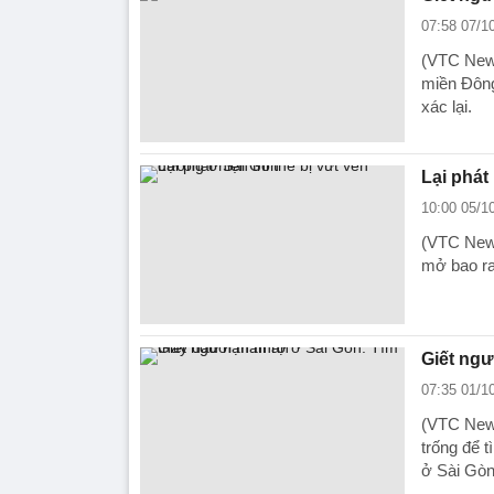
07:58 07/1
(VTC News
miền Đông
xác lại.
Lại phát
10:00 05/1
(VTC News
mở bao ra
Giết ngư
07:35 01/1
(VTC News
trống để 
ở Sài Gòn