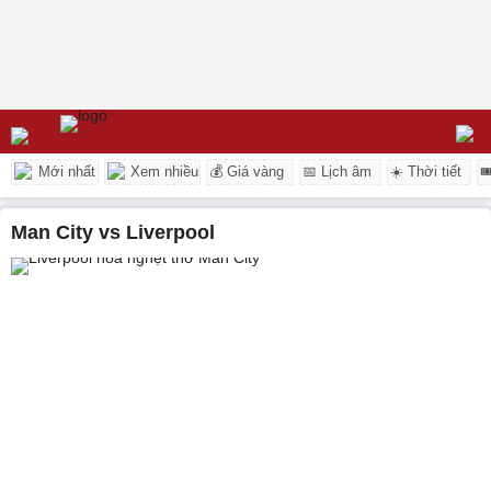
Mới nhất
Xem nhiều
💰 Giá vàng
📅 Lịch âm
☀️ Thời tiết

Man City vs Liverpool