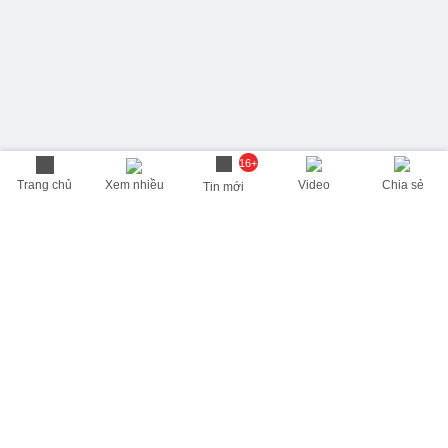
16+
Trang chủ
Xem nhiều
Video
Chia sẻ
Tin mới