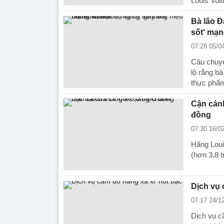
Louis Vuit
Bà lão Đ
sốt' mạn
07:28 05/0
Câu chuyệ
lộ rằng bà
thực phẩm
Cận cảnh
đồng
07:30 16/0
Hãng Loui
(hơn 3,8 t
Dịch vụ 
07:17 24/1
Dịch vụ c