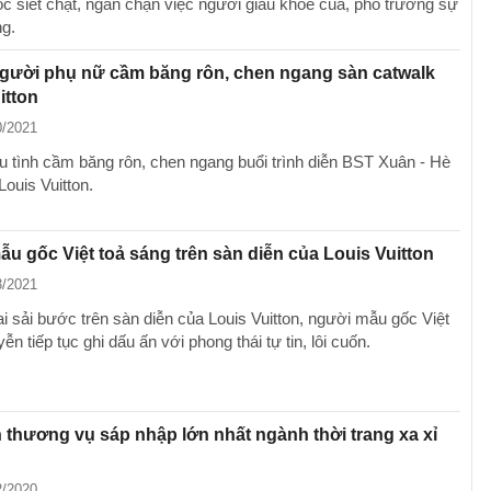
c siết chặt, ngăn chặn việc người giàu khoe của, phô trương sự
g.
Người phụ nữ cầm băng rôn, chen ngang sàn catwalk
itton
0/2021
u tình cầm băng rôn, chen ngang buổi trình diễn BST Xuân - Hè
ouis Vuitton.
u gốc Việt toả sáng trên sàn diễn của Louis Vuitton
3/2021
ai sải bước trên sàn diễn của Louis Vuitton, người mẫu gốc Việt
n tiếp tục ghi dấu ấn với phong thái tự tin, lôi cuốn.
h thương vụ sáp nhập lớn nhất ngành thời trang xa xỉ
2/2020