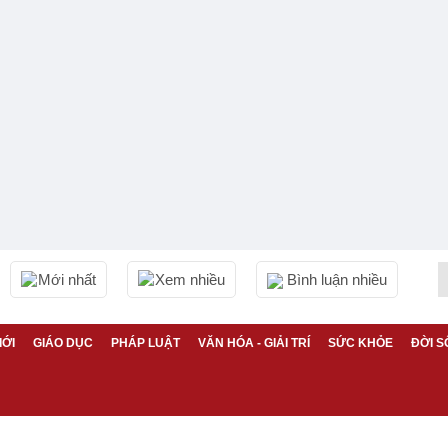
Mới nhất
Xem nhiều
Bình luận nhiều
IỚI
GIÁO DỤC
PHÁP LUẬT
VĂN HÓA - GIẢI TRÍ
SỨC KHỎE
ĐỜI S