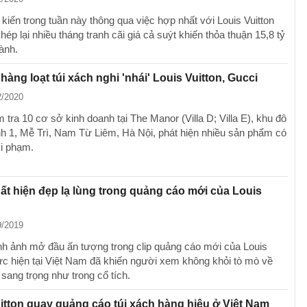
 kiến trong tuần này thông qua việc hợp nhất với Louis Vuitton
ép lại nhiều tháng tranh cãi giá cả suýt khiến thỏa thuận 15,8 tỷ
ành.
hàng loạt túi xách nghi 'nhái' Louis Vuitton, Gucci
2/2020
tra 10 cơ sở kinh doanh tại The Manor (Villa D; Villa E), khu đô
nh 1, Mễ Trì, Nam Từ Liêm, Hà Nội, phát hiện nhiều sản phẩm có
vi phạm.
ất hiện đẹp lạ lùng trong quảng cáo mới của Louis
9/2019
h ảnh mở đầu ấn tượng trong clip quảng cáo mới của Louis
hực hiện tại Việt Nam đã khiến người xem không khỏi tò mò về
 sang trọng như trong cổ tích.
itton quay quảng cáo túi xách hàng hiệu ở Việt Nam