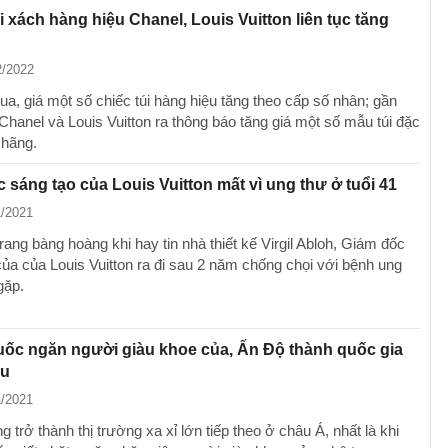
úi xách hàng hiệu Chanel, Louis Vuitton liên tục tăng
2/2022
ua, giá một số chiếc túi hàng hiệu tăng theo cấp số nhân; gần
Chanel và Louis Vuitton ra thông báo tăng giá một số mẫu túi đặc
 hãng.
 sáng tạo của Louis Vuitton mất vì ung thư ở tuổi 41
1/2021
trang bàng hoàng khi hay tin nhà thiết kế Virgil Abloh, Giám đốc
của của Louis Vuitton ra đi sau 2 năm chống chọi với bệnh ung
gặp.
ốc ngăn người giàu khoe của, Ấn Độ thành quốc gia
ệu
1/2021
 trở thành thị trường xa xỉ lớn tiếp theo ở châu Á, nhất là khi