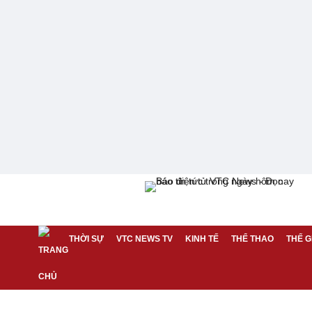
THỜI SỰ
VTC NEWS TV
KINH TẾ
THỂ THAO
THẾ G