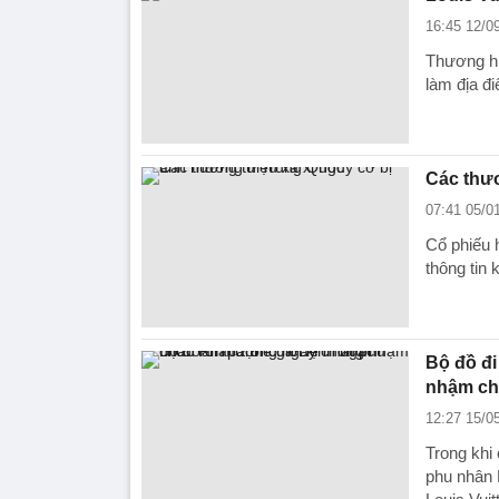
16:45 12/0
Thương hi
làm địa đ
Các thươ
07:41 05/0
Cổ phiếu 
thông tin 
Bộ đồ đ
nhậm chứ
12:27 15/0
Trong khi
phu nhân 