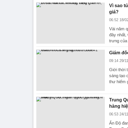
Vì sao t
giá?
06:52 18/0
Vài năm q
đây nhất, 
trưng của
Giám đốc
09:14 29/1
Giới thời 
sáng tạo 
thư hiếm 
Trung Qu
hàng hi
06:53 24/1
Ấn Độ đang