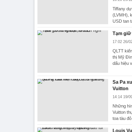
Tiffany dự
(LVMH), kh
USD tan t
Tạm giữ 
17:02 26/0
QLTT kiểm 
thị Mỹ Đì
dấu hiệu 
Sa Pa xu
Vuitton
14:14 19/0
Những hìn
Vuitton t
toa tàu đỏ
Louis Vu