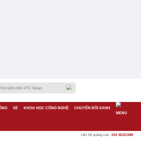
ỐNG
XE
KHOA HỌC CÔNG NGHỆ
CHUYỂN ĐỔI XANH
Liên hệ quảng cáo:
024 36321588