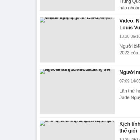
Trung Quố
hào nhoán
Video: 
Louis Vu
13:30 06/1
Người biể
2022 của L
Người mẫ
07:09 14/0
Lần thứ h
Jade Nguyễ
Kịch tín
thế giới
10:28 29/1