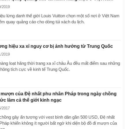
9/2019
ệu lừng danh thế giới Louis Vuitton chọn một số nơi ở Việt Nam
iểm quay quảng cáo cho dòng túi xách du lịch.
ng hiệu xa xỉ nguy cơ bị ảnh hưởng từ Trung Quốc
1/2019
hàng loạt hãng thời trang xa xỉ châu Âu đều mất điểm sau những
không tích cực về kinh tế Trung Quốc.
i mượn của Đệ nhất phu nhân Pháp trong ngày chồng
c làm cả thế giới kinh ngạc
5/2017
 chồng gây ấn tượng với vest bình dân gần 500 USD, Đệ nhất
Pháp khiến không ít người bất ngờ khi diện bộ đồ đi mượn của