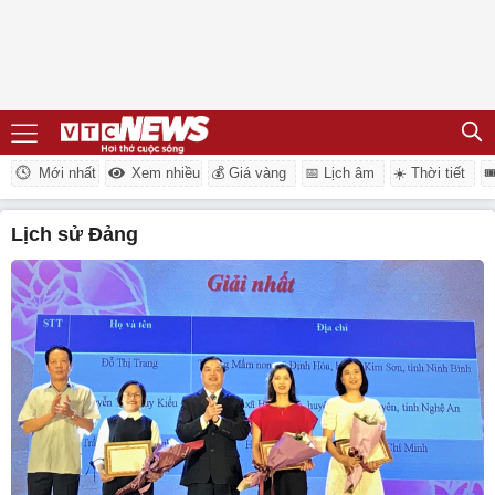
Mới nhất
Xem nhiều
💰 Giá vàng
📅 Lịch âm
☀️ Thời tiết

lịch sử Đảng