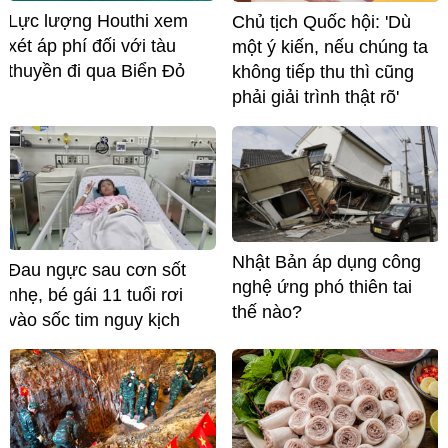
Lực lượng Houthi xem
Chủ tịch Quốc hội: 'Dù
xét áp phí đối với tàu
một ý kiến, nếu chúng ta
thuyền đi qua Biển Đỏ
không tiếp thu thì cũng
phải giải trình thật rõ'
Nhật Bản áp dụng công
Đau ngực sau cơn sốt
nghệ ứng phó thiên tai
nhẹ, bé gái 11 tuổi rơi
thế nào?
vào sốc tim nguy kịch