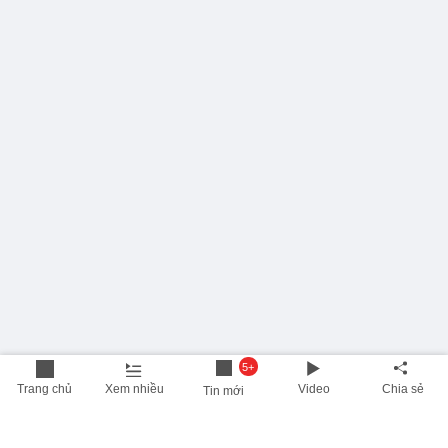
5+
Trang chủ
Xem nhiều
Video
Chia sẻ
Tin mới