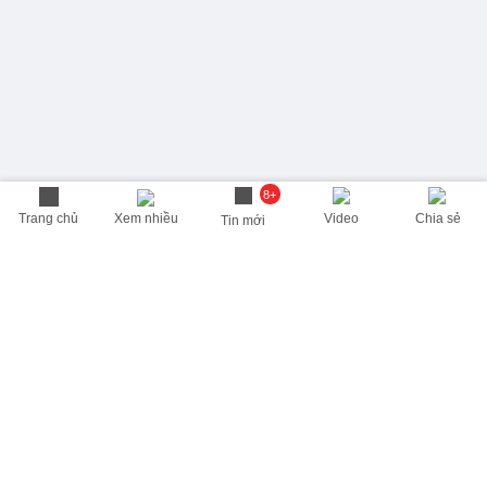
8+
Trang chủ
Xem nhiều
Video
Chia sẻ
Tin mới