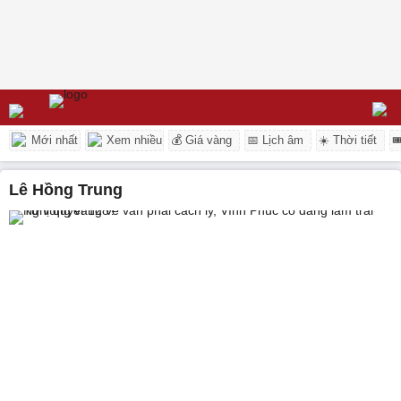
Mới nhất
Xem nhiều
💰 Giá vàng
📅 Lịch âm
☀️ Thời tiết

Lê Hồng Trung