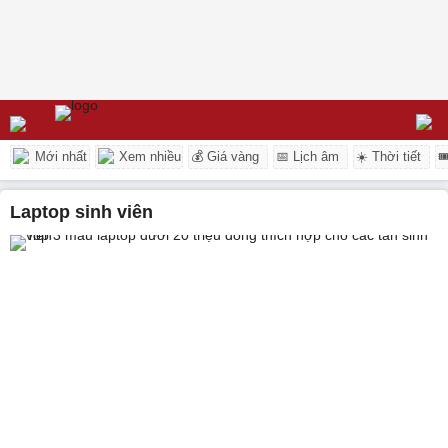
Mới nhất
Xem nhiều
💰 Giá vàng
📅 Lịch âm
☀️ Thời tiết

laptop sinh viên