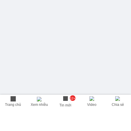
12+
Trang chủ
Xem nhiều
Video
Chia sẻ
Tin mới