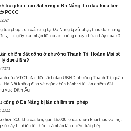
nh trái phép trên đất rừng ở Đà Nẵng: Lộ dấu hiệu làm
 tờ PCCC
7/2024
 trái phép trên đất rừng tại Đà Nẵng bị xử phạt, tháo dỡ nhưng
đó lại có giấy xác nhận liên quan phòng cháy chữa cháy của xã
Lấn chiếm đất công ở phường Thanh Trì, Hoàng Mai sẽ
 lý dứt điểm?
5/2023
 ánh của VTC1, đại diện lãnh đạo UBND phường Thanh Trì, quận
, Hà Nội khẳng định sẽ ngăn chặn hành vi tái lấn chiếm đất
khu vực Đầm Ấu.
t công ở Đà Nẵng bị lấn chiếm trái phép
2/2022
ó hơn 300 khu đất lớn, gần 15.000 lô đất chưa khai thác và một
 số này bị nhiều tổ chức, cá nhân lấn chiếm trái phép.