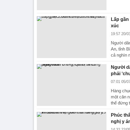
Lấp gần 
xúc
19:57 20/0
Người dân
An, tỉnh 
cả nghìn 
Người dâ
phải ‘chu
07:01 05/0
Hàng chục
một căn n
thể đứng 
Phúc thẩ
nghị y á
14:32 22/0