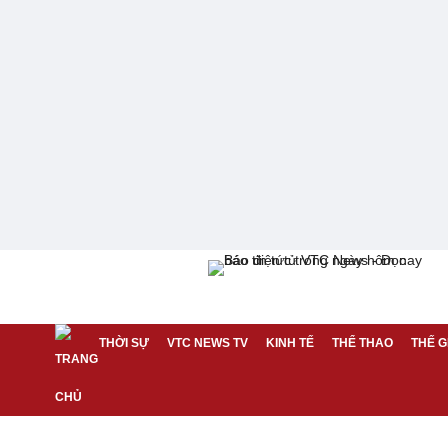
THỜI SỰ
VTC NEWS TV
KINH TẾ
THỂ THAO
THẾ G