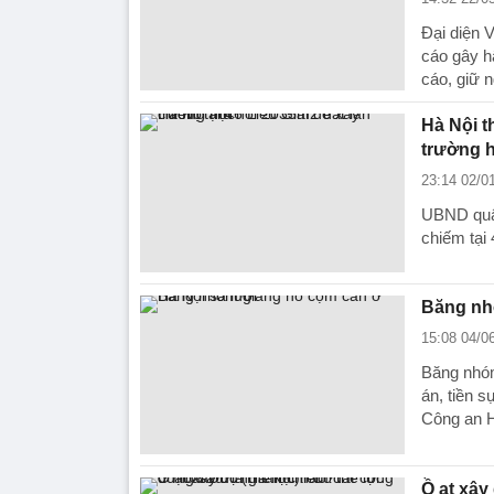
Đại diện 
cáo gây h
cáo, giữ 
Hà Nội t
trường 
23:14 02/0
UBND quận
chiếm tại 
Băng nh
15:08 04/0
Băng nhóm
án, tiền s
Công an H
Ồ ạt xây