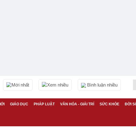
Mới nhất
Xem nhiều
Bình luận nhiều
IỚI
GIÁO DỤC
PHÁP LUẬT
VĂN HÓA - GIẢI TRÍ
SỨC KHỎE
ĐỜI S