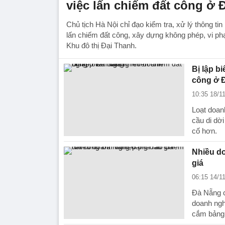
việc lấn chiếm đất công ở 
Chủ tịch Hà Nội chỉ đạo kiểm tra, xử lý thông ti
lấn chiếm đất công, xây dựng không phép, vi phạ
Khu đô thị Đại Thanh.
Bị lập b
công ở 
10:35 18/1
Loạt doan
cầu di dờ
cố hơn.
Nhiều d
giá
06:15 14/1
Đà Nẵng c
doanh ngh
cắm bảng 