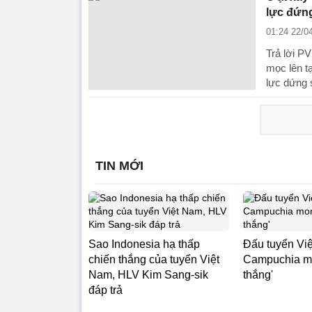
lực đứng
01:24 22/0
Trả lời P
mọc lên t
lực dứng s
TIN MỚI
Sao Indonesia hạ thấp
Đấu tuyển Vi
chiến thắng của tuyển Việt
Campuchia mo
Nam, HLV Kim Sang-sik
thắng'
đáp trả