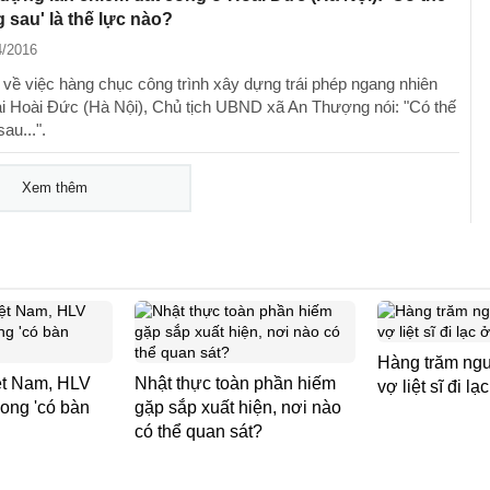
 sau' là thế lực nào?
4/2016
V về việc hàng chục công trình xây dựng trái phép ngang nhiên
ại Hoài Đức (Hà Nội), Chủ tịch UBND xã An Thượng nói: "Có thế
au...".
Xem thêm
Hàng trăm ngư
ệt Nam, HLV
Nhật thực toàn phần hiếm
vợ liệt sĩ đi l
ng 'có bàn
gặp sắp xuất hiện, nơi nào
có thể quan sát?