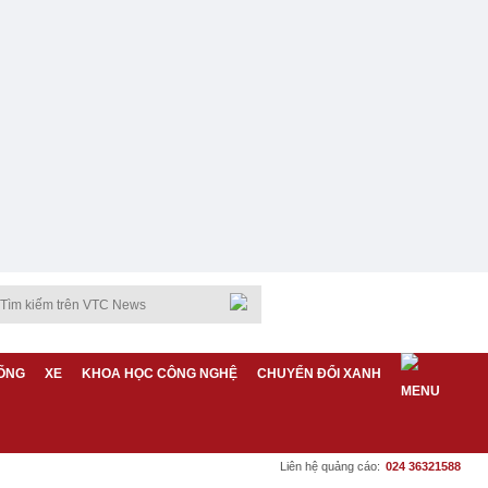
ỐNG
XE
KHOA HỌC CÔNG NGHỆ
CHUYỂN ĐỔI XANH
Liên hệ quảng cáo:
024 36321588