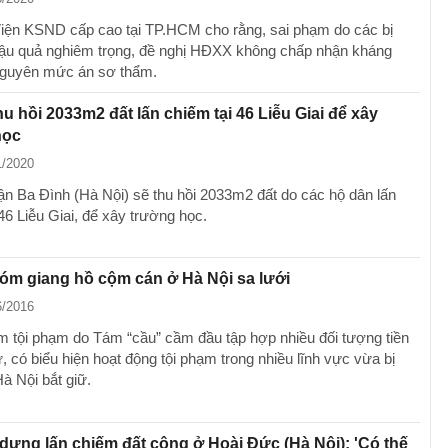
Viện KSND cấp cao tại TP.HCM cho rằng, sai phạm do các bị
ậu quả nghiêm trọng, đề nghị HĐXX không chấp nhận kháng
nguyên mức án sơ thẩm.
hu hồi 2033m2 đất lấn chiếm tại 46 Liễu Giai để xây
học
1/2020
 Ba Đình (Hà Nội) sẽ thu hồi 2033m2 đất do các hộ dân lấn
46 Liễu Giai, để xây trường học.
óm giang hồ cộm cán ở Hà Nội sa lưới
6/2016
 tội phạm do Tám “cầu” cầm đầu tập hợp nhiều đối tượng tiền
ự, có biểu hiện hoạt động tội phạm trong nhiều lĩnh vực vừa bị
à Nội bắt giữ.
 dựng lấn chiếm đất công ở Hoài Đức (Hà Nội): 'Có thế