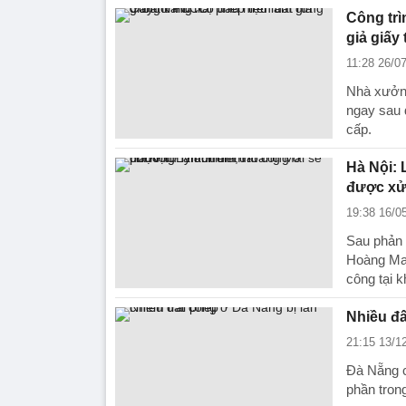
Công trì
giả giấy
11:28 26/0
Nhà xưởng
ngay sau 
cấp.
Hà Nội: 
được xử
19:38 16/0
Sau phản
Hoàng Mai
công tại 
Nhiều đấ
21:15 13/1
Đà Nẵng c
phần trong