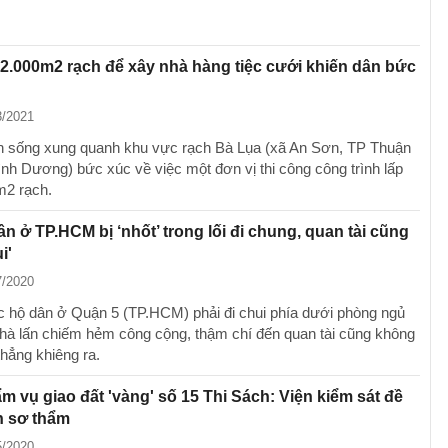
2.000m2 rạch để xây nhà hàng tiệc cưới khiến dân bức
3/2021
 sống xung quanh khu vực rạch Bà Lụa (xã An Sơn, TP Thuận
Bình Dương) bức xúc về việc một đơn vị thi công công trình lấp
m2 rạch.
n ở TP.HCM bị ‘nhốt’ trong lối đi chung, quan tài cũng
i'
7/2020
 hộ dân ở Quận 5 (TP.HCM) phải đi chui phía dưới phòng ngủ
hà lấn chiếm hẻm công cộng, thậm chí đến quan tài cũng không
thẳng khiêng ra.
m vụ giao đất 'vàng' số 15 Thi Sách: Viện kiểm sát đề
n sơ thẩm
5/2020