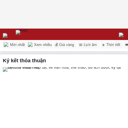
Mới nhất
Xem nhiều
💰 Giá vàng
📅 Lịch âm
☀️ Thời tiết

ký kết thỏa thuận