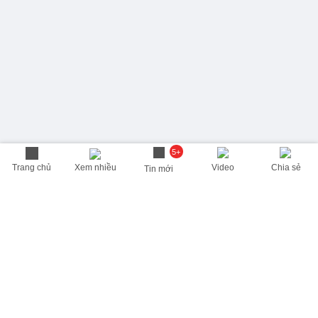
5+
Trang chủ
Xem nhiều
Video
Chia sẻ
Tin mới