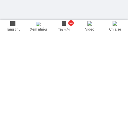
14+
Trang chủ
Xem nhiều
Video
Chia sẻ
Tin mới
THÔNG TIN HỮU ÍCH
Cập nhật nhanh các thông tin được quan tâm mỗi ngày