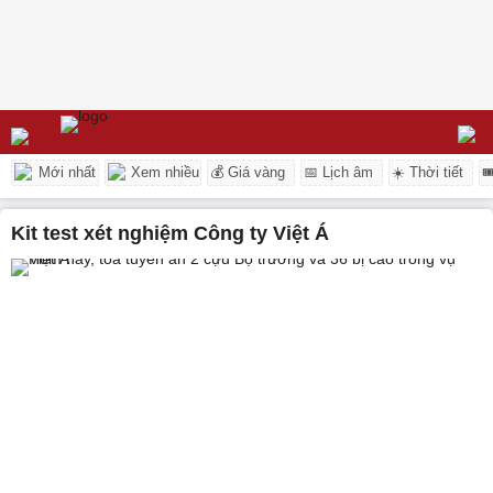
Mới nhất
Xem nhiều
💰 Giá vàng
📅 Lịch âm
☀️ Thời tiết

kit test xét nghiệm Công ty Việt Á