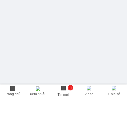
9+
Trang chủ
Xem nhiều
Video
Chia sẻ
Tin mới