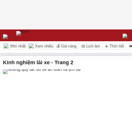
Mới nhất
Xem nhiều
💰 Giá vàng
📅 Lịch âm
☀️ Thời tiết

kinh nghiệm lái xe - Trang 2