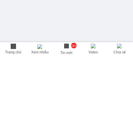
10+
Trang chủ
Xem nhiều
Video
Chia sẻ
Tin mới