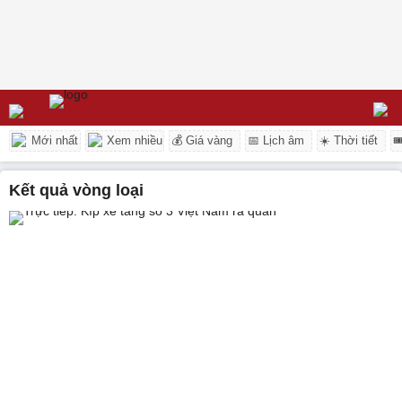
Mới nhất
Xem nhiều
💰 Giá vàng
📅 Lịch âm
☀️ Thời tiết

kết quả vòng loại