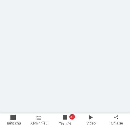
3+
Trang chủ
Xem nhiều
Video
Chia sẻ
Tin mới