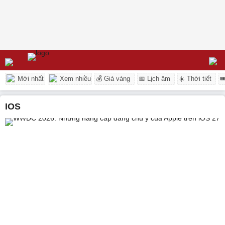
Mới nhất
Xem nhiều
💰 Giá vàng
📅 Lịch âm
☀️ Thời tiết

iOS