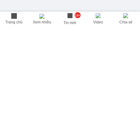
19+
Trang chủ
Xem nhiều
Video
Chia sẻ
Tin mới
THÔNG TIN HỮU ÍCH
Cập nhật nhanh các thông tin được quan tâm mỗi ngày
Lịch âm hôm nay