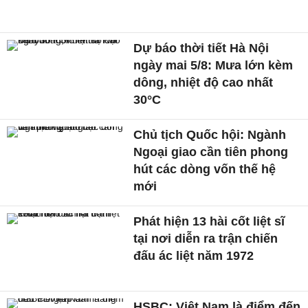
Dự báo thời tiết Hà Nội
ngày mai 5/8: Mưa lớn kèm
dông, nhiệt độ cao nhất
30°C
Chủ tịch Quốc hội: Ngành
Ngoại giao cần tiên phong
hút các dòng vốn thế hệ
mới
Phát hiện 13 hài cốt liệt sĩ
tại nơi diễn ra trận chiến
đấu ác liệt năm 1972
HSBC: Việt Nam là điểm đến