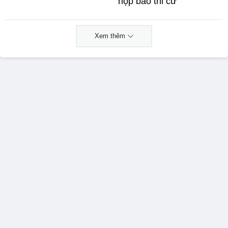
họp báo thi cử
Xem thêm