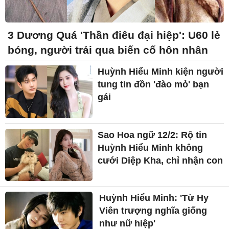
3 Dương Quá 'Thần điêu đại hiệp': U60 lẻ
bóng, người trải qua biến cố hôn nhân
Huỳnh Hiểu Minh kiện người
tung tin đồn 'đào mỏ' bạn
gái
Sao Hoa ngữ 12/2: Rộ tin
Huỳnh Hiểu Minh không
cưới Diệp Kha, chỉ nhận con
Huỳnh Hiểu Minh: 'Từ Hy
Viên trượng nghĩa giống
như nữ hiệp'