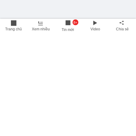
8+
Trang chủ
Xem nhiều
Video
Chia sẻ
Tin mới
THÔNG TIN HỮU ÍCH
Cập nhật nhanh các thông tin được quan tâm mỗi ngày