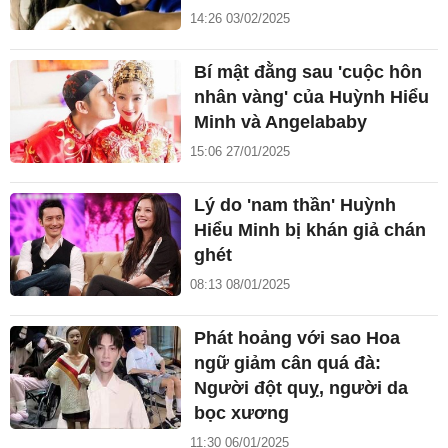
14:26 03/02/2025
Bí mật đằng sau 'cuộc hôn
nhân vàng' của Huỳnh Hiểu
Minh và Angelababy
15:06 27/01/2025
Lý do 'nam thần' Huỳnh
Hiểu Minh bị khán giả chán
ghét
08:13 08/01/2025
Phát hoảng với sao Hoa
ngữ giảm cân quá đà:
Người đột quỵ, người da
bọc xương
11:30 06/01/2025