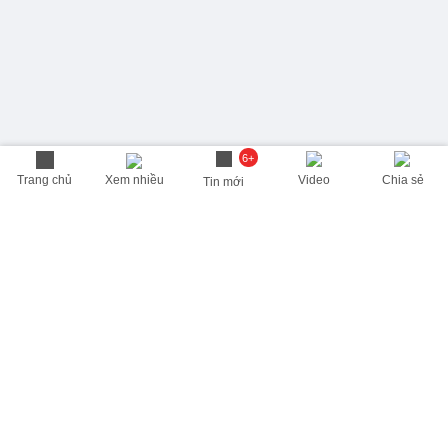
6+
Trang chủ
Xem nhiều
Video
Chia sẻ
Tin mới