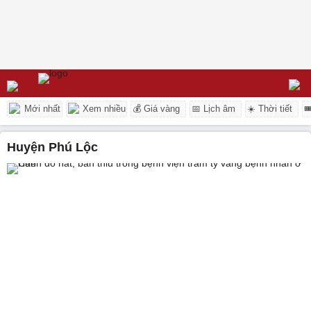
Mới nhất
Xem nhiều
💰 Giá vàng
📅 Lịch âm
☀️ Thời tiết

huyện Phú Lộc