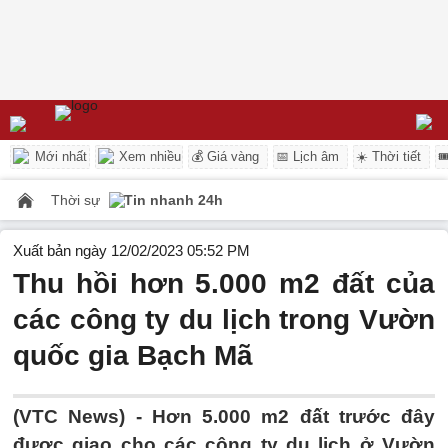
Mới nhất
Xem nhiều
💰 Giá vàng
📅 Lịch âm
☀️ Thời tiết

Thời sự
Tin nhanh 24h
Xuất bản ngày 12/02/2023 05:52 PM
Thu hồi hơn 5.000 m2 đất của
các công ty du lịch trong Vườn
quốc gia Bạch Mã
(VTC News) -
Hơn 5.000 m2 đất trước đây
được giao cho các công ty du lịch ở Vườn